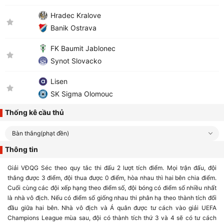
Hradec Kralove
Banik Ostrava
FK Baumit Jablonec
Synot Slovacko
Lisen
SK Sigma Olomouc
Thống kê cầu thủ
Bàn thắng(phạt đền)
Thông tin
Giải VĐQG Séc theo quy tắc thi đấu 2 lượt tích điểm. Mọi trận đấu, đội
thắng được 3 điểm, đội thua được 0 điểm, hòa nhau thì hai bên chia điểm.
Cuối cùng các đội xếp hạng theo điểm số, đội bóng có điểm số nhiều nhất
là nhà vô địch. Nếu có điểm số giống nhau thi phân hạ theo thành tích đối
đầu giữa hai bên. Nhà vô địch và Á quân được tư cách vào giải UEFA
Champions League mùa sau, đội có thành tích thứ 3 và 4 sẽ có tư cách