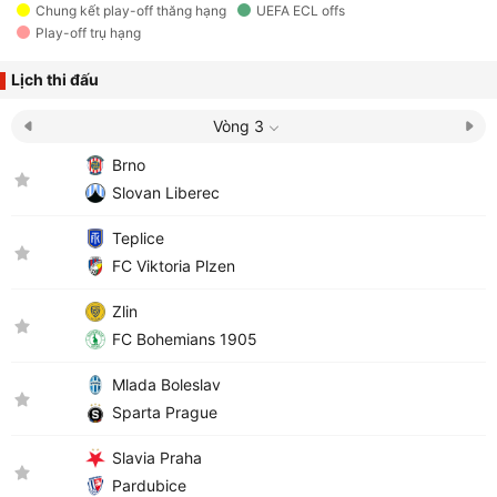
Chung kết play-off thăng hạng
UEFA ECL offs
Play-off trụ hạng
Lịch thi đấu
Vòng 3
Brno
Slovan Liberec
Teplice
FC Viktoria Plzen
Zlin
FC Bohemians 1905
Mlada Boleslav
Sparta Prague
Slavia Praha
Pardubice