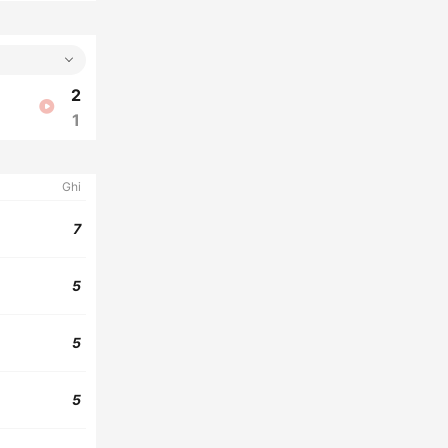
2
1
Ghi
7
5
5
5