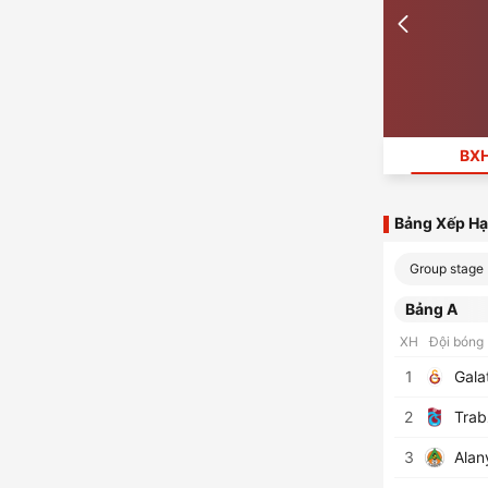
BX
Bảng Xếp H
Group stage
Bảng A
XH
Đội bóng
1
Gala
2
Trab
3
Alan