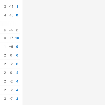
3
-11
1
4
-10
0
B
+/-
Đ
0
+7
10
1
+6
9
2
0
6
2
-2
6
2
0
4
2
-2
4
2
-2
4
3
-7
3