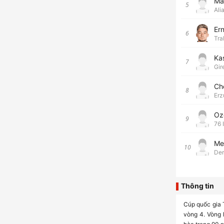
Ma
5
Ali
Er
6
Tra
Ka
7
Gir
Ch
8
Erz
Oz
9
76 
Me
10
Der
Thông tin
Cúp quốc gia 
vòng 4. Vòng l