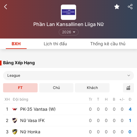
Phần Lan Kansallinen Liiga Nữ
2026
BXH
Lịch thi đấu
Thống kê cầu thủ
Bảng Xếp Hạng
League
FT
Chủ
Khách
XH
Đội bóng
Tr
T
H
B
+/-
Đ
1
PK-35 Vantaa (W)
0
0
0
0
0
4
2
Nữ Vasa IFK
0
0
0
0
0
1
3
Nữ Honka
0
0
0
0
0
0