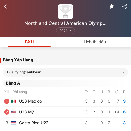
North and Central American Olympics Qualifiers
2021
BXH
Lịch thi đấu
Bảng Xếp Hạng
Qualifying(caribbean)
Bảng A
XH
Đội bóng
Tr
T
H
B
+/-
Đ
U23 Mexico
3
3
0
0
+7
9
1
U23 Mỹ
3
2
0
1
+4
6
2
3
Costa Rica U23
3
1
0
2
+1
3