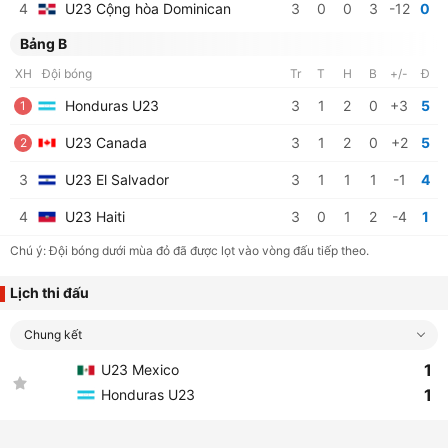
4
U23 Cộng hòa Dominican
3
0
0
3
-12
0
Bảng B
XH
Đội bóng
Tr
T
H
B
+/-
Đ
Honduras U23
3
1
2
0
+3
5
1
U23 Canada
3
1
2
0
+2
5
2
3
U23 El Salvador
3
1
1
1
-1
4
4
U23 Haiti
3
0
1
2
-4
1
Chú ý: Đội bóng dưới mùa đỏ đã được lọt vào vòng đấu tiếp theo.
Lịch thi đấu
Chung kết
1
U23 Mexico
1
Honduras U23