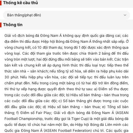
Thống kê cầu thủ
Bàn thắng(phạt đền)
Thông tin
Giải vô địch bóng đá Đông Nam Á không quy định quốc gia đăng cai; các
địa điểm thi đấu được Hiệp hội Bóng đá Đông Nam Á thống nhất sắp xếp. Ở
vòng chung kết, có 10 đội tham dự, trong đó 1 đội được xác định thông qua
vòng loại. Các đội tham gia trước tiên được chia thành 2 bảng để thi đấu
vòng tròn một lượt; hai đội đứng đầu mỗi bảng sẽ tiến vào bán kết. Các trận
bán kết và chung kết sẽ áp dụng hình thức thi đấu loại trực tiếp theo thể
thức sân nhà – sân khách; nếu tổng tỷ số hòa, sẽ diễn ra hiệp phụ kéo dài
30 phút. Nếu hiệp phụ vẫn hòa, các đội sẽ tiếp tục thi đấu luân lưu trên
chấm phạt đền. Nếu trong cùng một bảng có từ hai đội trở lên đồng điểm,
thì thứ tự xếp hạng được quyết định theo thứ tự sau: a) Điểm số thu được
trong các cuộc đối đầu giữa các đội; b) Hiệu số bàn thắng – bàn thua trong
các cuộc đối đầu giữa các đội; c) Số bàn thắng ghi được trong các cuộc
đối đầu giữa các đội; d) Hiệu số bàn thắng – bàn thua; e) Tổng số bàn
thắng; f) Điểm số Fair Play; Giải vô địch bóng đá Đông Nam Á (ASEAN
Football Championship, trước đây gọi là Tiger Cup) là một giải đấu bóng đá
quốc tế được tổ chức hai năm một lần, do Hiệp hội Bóng đá Liên minh các
Quốc gia Đông Nam Á (ASEAN Football Federation) chủ trì. Các quốc gia