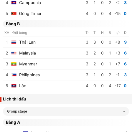
4
Campuchia
3
1
0
2
-2
3
5
Đông Timor
4
0
0
4
-15
0
Bảng B
XH
Đội bóng
Tr
T
H
B
+/-
Đ
1
Thái Lan
3
3
0
0
+8
9
2
Malaysia
3
2
0
1
+3
6
3
Myanmar
3
2
0
1
+7
6
4
Philippines
3
1
0
2
-1
3
5
Lào
4
0
0
4
-17
0
Lịch thi đấu
Group stage
Bảng A