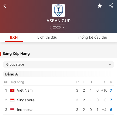
ASEAN CUP
2026
BXH
Lịch thi đấu
Thống kê cầu thủ
Bảng Xếp Hạng
Group stage
Bảng A
XH
Đội bóng
Tr
T
H
B
+/-
Đ
1
Việt Nam
3
2
1
0
+10
7
2
Singapore
3
2
1
0
+3
7
3
Indonesia
3
2
0
1
+4
6