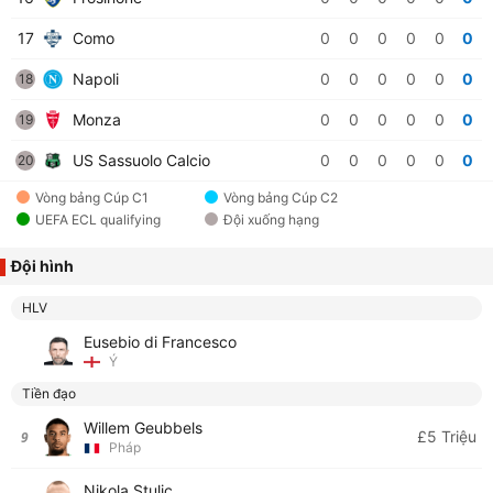
17
Como
0
0
0
0
0
0
Napoli
0
0
0
0
0
0
18
Monza
0
0
0
0
0
0
19
US Sassuolo Calcio
0
0
0
0
0
0
20
Vòng bảng Cúp C1
Vòng bảng Cúp C2
UEFA ECL qualifying
Đội xuống hạng
Đội hình
HLV
Eusebio di Francesco
Ý
Tiền đạo
Willem Geubbels
£5 Triệu
9
Pháp
Nikola Stulic