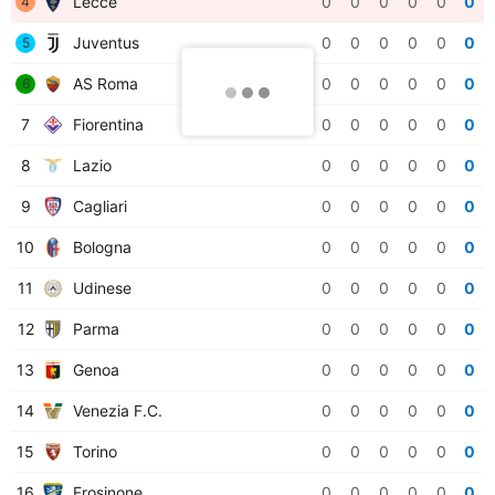
Lecce
0
0
0
0
0
0
4
Juventus
0
0
0
0
0
0
5
AS Roma
0
0
0
0
0
0
6
7
Fiorentina
0
0
0
0
0
0
8
Lazio
0
0
0
0
0
0
9
Cagliari
0
0
0
0
0
0
10
Bologna
0
0
0
0
0
0
11
Udinese
0
0
0
0
0
0
12
Parma
0
0
0
0
0
0
13
Genoa
0
0
0
0
0
0
14
Venezia F.C.
0
0
0
0
0
0
15
Torino
0
0
0
0
0
0
16
Frosinone
0
0
0
0
0
0