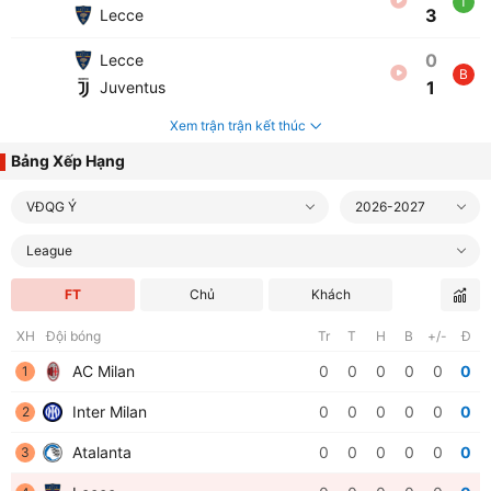
T
3
Lecce
0
Lecce
B
1
Juventus
Xem trận trận kết thúc
Bảng Xếp Hạng
VĐQG Ý
2026-2027
League
FT
Chủ
Khách
XH
Đội bóng
Tr
T
H
B
+/-
Đ
AC Milan
0
0
0
0
0
0
1
Inter Milan
0
0
0
0
0
0
2
Atalanta
0
0
0
0
0
0
3