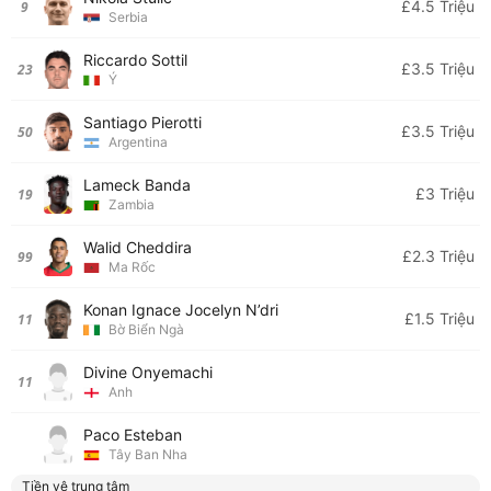
£4.5 Triệu
9
Serbia
Riccardo Sottil
£3.5 Triệu
23
Ý
Santiago Pierotti
£3.5 Triệu
50
Argentina
Lameck Banda
£3 Triệu
19
Zambia
Walid Cheddira
£2.3 Triệu
99
Ma Rốc
Konan Ignace Jocelyn N’dri
£1.5 Triệu
11
Bờ Biển Ngà
Divine Onyemachi
11
Anh
Paco Esteban
Tây Ban Nha
Tiền vệ trung tâm