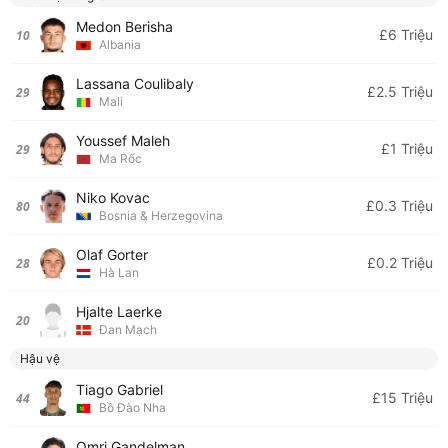
Medon Berisha
£6 Triệu
10
Albania
Lassana Coulibaly
£2.5 Triệu
29
Mali
Youssef Maleh
£1 Triệu
29
Ma Rốc
Niko Kovac
£0.3 Triệu
80
Bosnia & Herzegovina
Olaf Gorter
£0.2 Triệu
28
Hà Lan
Hjalte Laerke
20
Đan Mạch
Hậu vệ
Tiago Gabriel
£15 Triệu
44
Bồ Đào Nha
Omri Gandelman