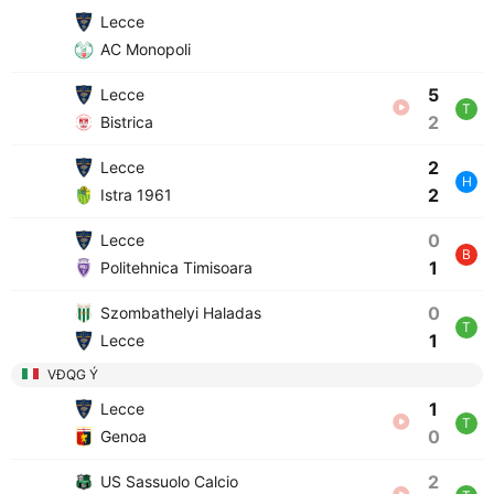
Lecce
AC Monopoli
5
Lecce
T
2
Bistrica
2
Lecce
H
2
Istra 1961
0
Lecce
B
1
Politehnica Timisoara
0
Szombathelyi Haladas
T
1
Lecce
VĐQG Ý
1
Lecce
T
0
Genoa
2
US Sassuolo Calcio