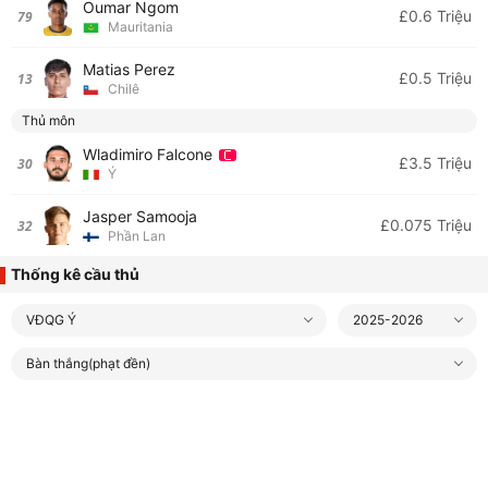
Oumar Ngom
£0.6 Triệu
79
Mauritania
Matias Perez
£0.5 Triệu
13
Chilê
Thủ môn
Wladimiro Falcone
£3.5 Triệu
30
Ý
Jasper Samooja
£0.075 Triệu
32
Phần Lan
Thống kê cầu thủ
VĐQG Ý
2025-2026
Bàn thắng(phạt đền)