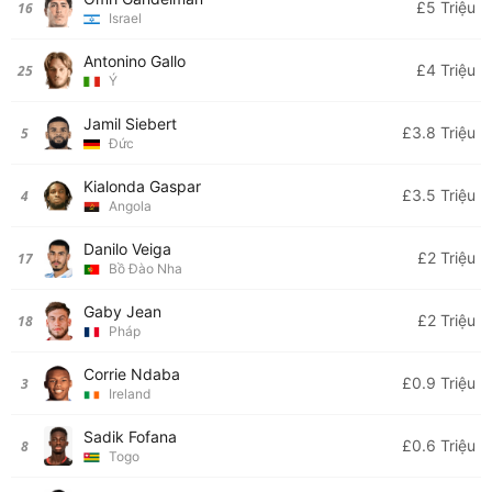
£5 Triệu
16
Israel
Antonino Gallo
£4 Triệu
25
Ý
Jamil Siebert
£3.8 Triệu
5
Đức
Kialonda Gaspar
£3.5 Triệu
4
Angola
Danilo Veiga
£2 Triệu
17
Bồ Đào Nha
Gaby Jean
£2 Triệu
18
Pháp
Corrie Ndaba
£0.9 Triệu
3
Ireland
Sadik Fofana
£0.6 Triệu
8
Togo