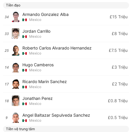
Tiền đạo
Armando Gonzalez Alba
£15 Triệu
34
Mexico
Jordan Carrillo
£8 Triệu
33
Mexico
Roberto Carlos Alvarado Hernandez
£7.5 Triệu
25
Mexico
Hugo Camberos
£3 Triệu
14
Mexico
Ricardo Marin Sanchez
£2 Triệu
17
Mexico
Jonathan Perez
£0.8 Triệu
18
Mexico
Angel Baltazar Sepulveda Sanchez
£0.5 Triệu
9
Mexico
Tiền vệ trung tâm