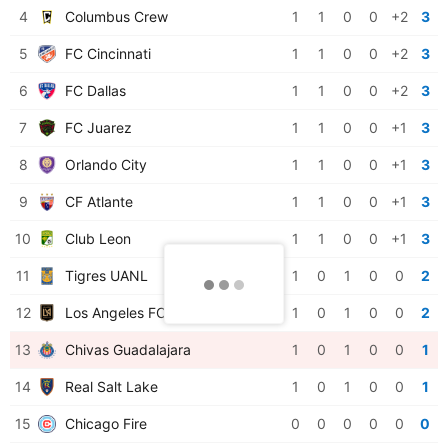
4
Columbus Crew
1
1
0
0
+2
3
5
FC Cincinnati
1
1
0
0
+2
3
6
FC Dallas
1
1
0
0
+2
3
7
FC Juarez
1
1
0
0
+1
3
8
Orlando City
1
1
0
0
+1
3
9
CF Atlante
1
1
0
0
+1
3
10
Club Leon
1
1
0
0
+1
3
11
Tigres UANL
1
0
1
0
0
2
12
Los Angeles FC
1
0
1
0
0
2
13
Chivas Guadalajara
1
0
1
0
0
1
14
Real Salt Lake
1
0
1
0
0
1
15
Chicago Fire
0
0
0
0
0
0