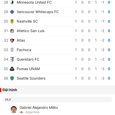
28
Minnesota United FC
1
0
0
1
-1
0
29
Vancouver Whitecaps FC
1
0
0
1
-1
0
30
Nashville SC
1
0
0
1
-1
0
31
Atletico San Luis
1
0
0
1
-2
0
32
Atlas
1
0
0
1
-2
0
33
Pachuca
1
0
0
1
-2
0
34
Queretaro FC
1
0
0
1
-2
0
35
Pumas UNAM
1
0
0
1
-3
0
36
Seattle Sounders
1
0
0
1
-3
0
Đội hình
HLV
Gabriel Alejandro Milito
Argentina