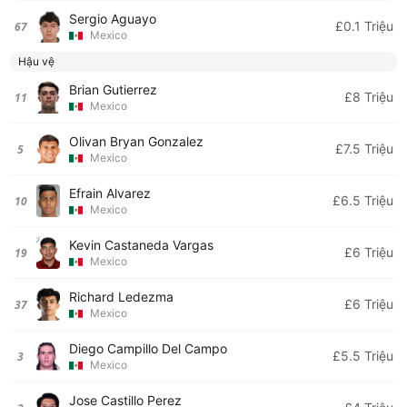
Sergio Aguayo
£0.1 Triệu
67
Mexico
Hậu vệ
Brian Gutierrez
£8 Triệu
11
Mexico
Olivan Bryan Gonzalez
£7.5 Triệu
5
Mexico
Efrain Alvarez
£6.5 Triệu
10
Mexico
Kevin Castaneda Vargas
£6 Triệu
19
Mexico
Richard Ledezma
£6 Triệu
37
Mexico
Diego Campillo Del Campo
£5.5 Triệu
3
Mexico
Jose Castillo Perez