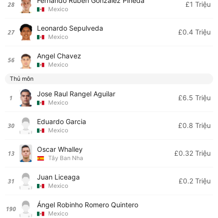
Fernando Ruben Gonzalez Pineda
£1 Triệu
28
Mexico
Leonardo Sepulveda
£0.4 Triệu
27
Mexico
Angel Chavez
56
Mexico
Thủ môn
Jose Raul Rangel Aguilar
£6.5 Triệu
1
Mexico
Eduardo Garcia
£0.8 Triệu
30
Mexico
Oscar Whalley
£0.32 Triệu
13
Tây Ban Nha
Juan Liceaga
£0.2 Triệu
31
Mexico
Ángel Robinho Romero Quintero
190
Mexico