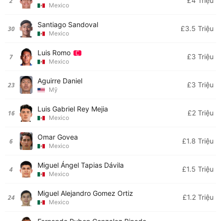
£4 Triệu
2
Mexico
Santiago Sandoval
£3.5 Triệu
30
Mexico
Luis Romo
£3 Triệu
7
Mexico
Aguirre Daniel
£3 Triệu
23
Mỹ
Luis Gabriel Rey Mejia
£2 Triệu
16
Mexico
Omar Govea
£1.8 Triệu
6
Mexico
Miguel Ángel Tapias Dávila
£1.5 Triệu
4
Mexico
Miguel Alejandro Gomez Ortiz
£1.2 Triệu
24
Mexico