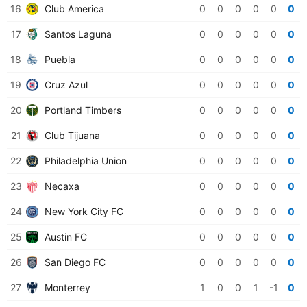
16
Club America
0
0
0
0
0
0
17
Santos Laguna
0
0
0
0
0
0
18
Puebla
0
0
0
0
0
0
19
Cruz Azul
0
0
0
0
0
0
20
Portland Timbers
0
0
0
0
0
0
21
Club Tijuana
0
0
0
0
0
0
22
Philadelphia Union
0
0
0
0
0
0
23
Necaxa
0
0
0
0
0
0
24
New York City FC
0
0
0
0
0
0
25
Austin FC
0
0
0
0
0
0
26
San Diego FC
0
0
0
0
0
0
27
Monterrey
1
0
0
1
-1
0