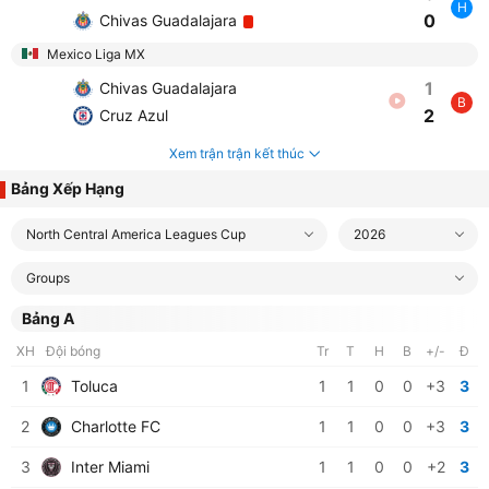
H
0
Chivas Guadalajara
Mexico Liga MX
1
Chivas Guadalajara
B
2
Cruz Azul
Xem trận trận kết thúc
Bảng Xếp Hạng
North Central America Leagues Cup
2026
Groups
Bảng A
XH
Đội bóng
Tr
T
H
B
+/-
Đ
1
Toluca
1
1
0
0
+3
3
2
Charlotte FC
1
1
0
0
+3
3
3
Inter Miami
1
1
0
0
+2
3