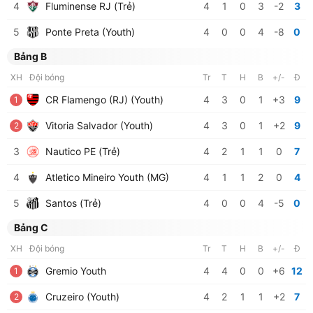
4
Fluminense RJ (Trẻ)
4
1
0
3
-2
3
5
Ponte Preta (Youth)
4
0
0
4
-8
0
Bảng B
XH
Đội bóng
Tr
T
H
B
+/-
Đ
CR Flamengo (RJ) (Youth)
4
3
0
1
+3
9
1
Vitoria Salvador (Youth)
4
3
0
1
+2
9
2
3
Nautico PE (Trẻ)
4
2
1
1
0
7
4
Atletico Mineiro Youth (MG)
4
1
1
2
0
4
5
Santos (Trẻ)
4
0
0
4
-5
0
Bảng C
XH
Đội bóng
Tr
T
H
B
+/-
Đ
Gremio Youth
4
4
0
0
+6
12
1
Cruzeiro (Youth)
4
2
1
1
+2
7
2