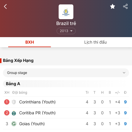
Brazil trẻ
2013
BXH
Lịch thi đấu
Bảng Xếp Hạng
Group stage
Bảng A
XH
Đội bóng
Tr
T
H
B
+/-
Đ
Corinthians (Youth)
4
3
0
1
+4
9
1
Coritiba PR (Youth)
4
3
0
1
+3
9
2
3
Goias (Youth)
4
3
0
1
+3
9