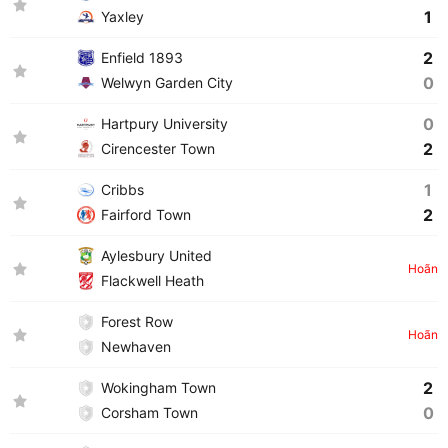
1
Yaxley
2
Enfield 1893
0
Welwyn Garden City
0
Hartpury University
2
Cirencester Town
1
Cribbs
2
Fairford Town
Aylesbury United
Hoãn
Flackwell Heath
Forest Row
Hoãn
Newhaven
2
Wokingham Town
0
Corsham Town