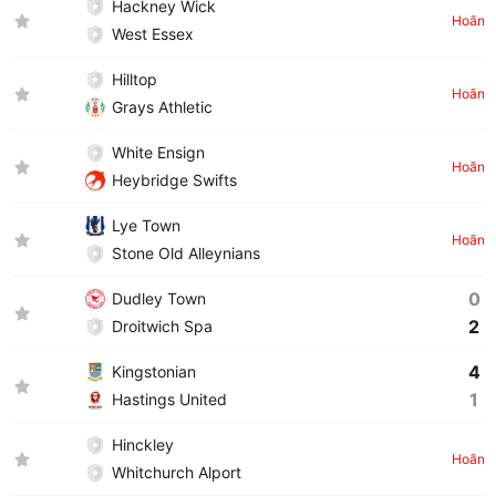
Hackney Wick
Hoãn
West Essex
Hilltop
Hoãn
Grays Athletic
White Ensign
Hoãn
Heybridge Swifts
Lye Town
Hoãn
Stone Old Alleynians
0
Dudley Town
2
Droitwich Spa
4
Kingstonian
1
Hastings United
Hinckley
Hoãn
Whitchurch Alport