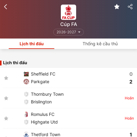
Cúp FA
2026-2027
Lịch thi đấu
Thống kê cầu thủ
Lịch thi đấu
0
Sheffield FC
2
Parkgate
Thornbury Town
Hoãn
Brislington
Romulus FC
Hoãn
Highgate Utd
1
Thetford Town