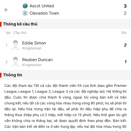
3
Ascot United
2
Clevedon Town
Thống kê cầu thủ
XH
Cầu thủ
Ghi
Eddie Simon
2
1
Kingstonian
Reuben Duncan
1
2
Kingstonian
Thông tin
Các đội tham dự: Tất cả các đội thành viên FA của Anh (bao gồm Premier
League, League 1, League 2, League 3 và các đội nghiệp dư). Hệ thống thi
đấu: Cuộc thi được chia thành 8 vòng, ngoại trừ vòng bán kết và trận
chung kết, nếu tất cả các vòng hòa nhau trong vòng 90 phút, họ sẽ phải thi
đấu lại. Nếu hòa trong trận tái đấu, sẽ phải thi đấu hiệp phụ để chia ra
thắng thua (hiệp phụ có 2 hiệp, mỗi hiệp có 15 phút). Nếu thời gian bù giờ
vẫn không chia ra thắng bại, sẽ được quyết định theo phạt đền. Bán kết:
Các trận bán kết sẽ diễn ra ở sân trung lập, nếu hai đội hòa nhau trong 90