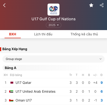
U17 Gulf Cup of Nations
2025
BXH
Lịch thi đấu
Thống kê cầu thủ
Bảng Xếp Hạng
Group stage
Bảng A
XH
Đội bóng
Tr
T
H
B
+/-
Đ
1
U17 Qatar
3
3
0
0
+4
9
2
U17 United Arab Emirates
3
2
0
1
0
6
3
Oman U17
3
1
0
2
-1
3