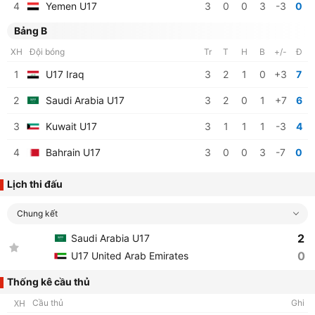
4
Yemen U17
3
0
0
3
-3
0
Bảng B
XH
Đội bóng
Tr
T
H
B
+/-
Đ
1
U17 Iraq
3
2
1
0
+3
7
2
Saudi Arabia U17
3
2
0
1
+7
6
3
Kuwait U17
3
1
1
1
-3
4
4
Bahrain U17
3
0
0
3
-7
0
Lịch thi đấu
Chung kết
2
Saudi Arabia U17
0
U17 United Arab Emirates
Thống kê cầu thủ
XH
Cầu thủ
Ghi