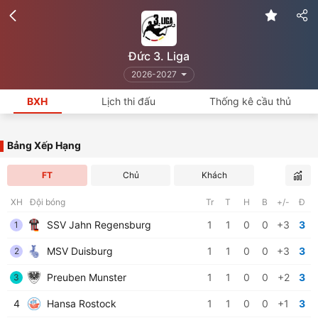
Đức 3. Liga
2026-2027
BXH
Lịch thi đấu
Thống kê cầu thủ
Bảng Xếp Hạng
FT
Chủ
Khách
XH
Đội bóng
Tr
T
H
B
+/-
Đ
SSV Jahn Regensburg
1
1
0
0
+3
3
1
MSV Duisburg
1
1
0
0
+3
3
2
Preuben Munster
1
1
0
0
+2
3
3
4
Hansa Rostock
1
1
0
0
+1
3