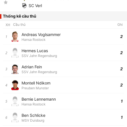
SC Verl
Thống kê cầu thủ
XH
Cầu thủ
Ghi
Andreas Voglsammer
2
1
Hansa Rostock
Hermes Lucas
2
2
SSV Jahn Regensburg
Adrian Fein
2
3
SSV Jahn Regensburg
Montell Ndikom
2
4
Preuben Munster
Bernie Lennemann
1
5
Hansa Rostock
Ben Schlicke
1
6
MSV Duisburg