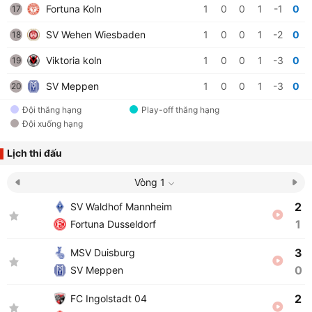
Fortuna Koln
1
0
0
1
-1
0
17
SV Wehen Wiesbaden
1
0
0
1
-2
0
18
Viktoria koln
1
0
0
1
-3
0
19
SV Meppen
1
0
0
1
-3
0
20
Đội thăng hạng
Play-off thăng hạng
Đội xuống hạng
Lịch thi đấu
Vòng 1
2
SV Waldhof Mannheim
1
Fortuna Dusseldorf
3
MSV Duisburg
0
SV Meppen
2
FC Ingolstadt 04