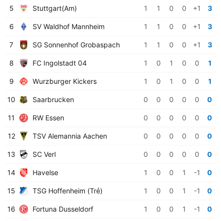
5
Stuttgart(Am)
1
1
0
0
+1
3
6
SV Waldhof Mannheim
1
1
0
0
+1
3
7
SG Sonnenhof Grobaspach
1
1
0
0
+1
3
8
FC Ingolstadt 04
1
0
1
0
0
1
9
Wurzburger Kickers
1
0
1
0
0
1
10
Saarbrucken
0
0
0
0
0
0
11
RW Essen
0
0
0
0
0
0
12
TSV Alemannia Aachen
0
0
0
0
0
0
13
SC Verl
0
0
0
0
0
0
14
Havelse
1
0
0
1
-1
0
15
TSG Hoffenheim (Trẻ)
1
0
0
1
-1
0
16
Fortuna Dusseldorf
1
0
0
1
-1
0