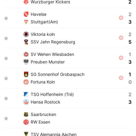
2
Wurzburger Kickers
2
Havelse
3
Stuttgart(Am)
2
Viktoria koln
5
SSV Jahn Regensburg
1
SV Wehen Wiesbaden
3
Preuben Munster
1
SG Sonnenhof Grobaspach
0
Fortuna Koln
2
TSG Hoffenheim (Trẻ)
3
Hansa Rostock
Saarbrucken
RW Essen
TSV Alemannia Aachen