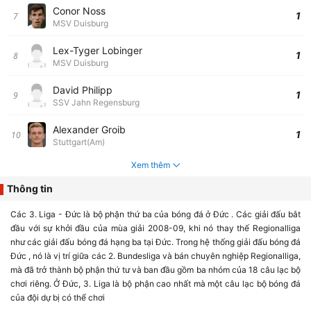
Conor Noss
1
7
MSV Duisburg
Lex-Tyger Lobinger
1
8
MSV Duisburg
David Philipp
1
9
SSV Jahn Regensburg
Alexander Groib
1
10
Stuttgart(Am)
Xem thêm
Thông tin
Các 3. Liga - Đức là bộ phận thứ ba của bóng đá ở Đức . Các giải đấu bắt
đầu với sự khởi đầu của mùa giải 2008-09, khi nó thay thế Regionalliga
như các giải đấu bóng đá hạng ba tại Đức. Trong hệ thống giải đấu bóng đá
Đức , nó là vị trí giữa các 2. Bundesliga và bán chuyên nghiệp Regionalliga,
mà đã trở thành bộ phận thứ tư và ban đầu gồm ba nhóm của 18 câu lạc bộ
chơi riêng. Ở Đức, 3. Liga là bộ phận cao nhất mà một câu lạc bộ bóng đá
của đội dự bị có thể chơi