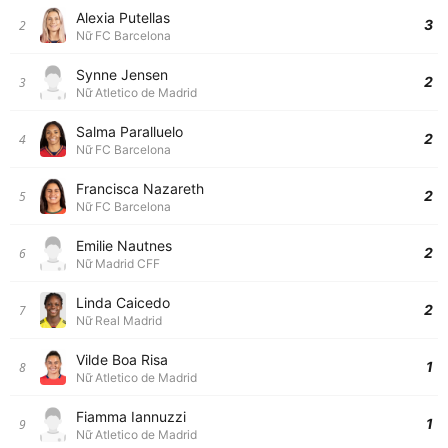
Alexia Putellas
3
2
Nữ FC Barcelona
Synne Jensen
2
3
Nữ Atletico de Madrid
Salma Paralluelo
2
4
Nữ FC Barcelona
Francisca Nazareth
2
5
Nữ FC Barcelona
Emilie Nautnes
2
6
Nữ Madrid CFF
Linda Caicedo
2
7
Nữ Real Madrid
Vilde Boa Risa
1
8
Nữ Atletico de Madrid
Fiamma Iannuzzi
1
9
Nữ Atletico de Madrid