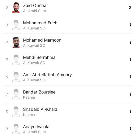
Zaid Qunbar
2
2
Al-Arabi Club
Mohammad Frieh
1
3
Al Kuwait SC
Mohamed Marhoon
1
4
Al Kuwait SC
Mehdi Berrahma
1
5
Al Kuwait SC
Amr Abdelfattah,Amoory
1
6
Al Kuwait SC
Bandar Bourslee
1
7
Kazma
Shabaib Al-Khaldi
1
8
Kazma
Anayo Iwuala
1
9
Al-Arabi Club