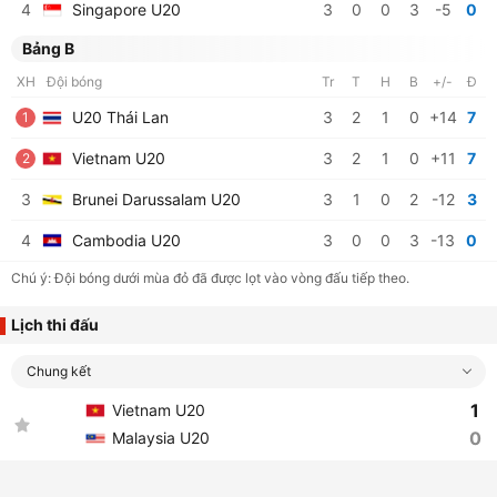
4
Singapore U20
3
0
0
3
-5
0
Bảng B
XH
Đội bóng
Tr
T
H
B
+/-
Đ
U20 Thái Lan
3
2
1
0
+14
7
1
Vietnam U20
3
2
1
0
+11
7
2
3
Brunei Darussalam U20
3
1
0
2
-12
3
4
Cambodia U20
3
0
0
3
-13
0
Chú ý: Đội bóng dưới mùa đỏ đã được lọt vào vòng đấu tiếp theo.
Lịch thi đấu
Chung kết
1
Vietnam U20
0
Malaysia U20