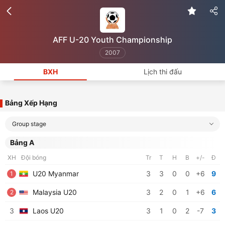
AFF U-20 Youth Championship
2007
BXH
Lịch thi đấu
Bảng Xếp Hạng
Group stage
Bảng A
XH
Đội bóng
Tr
T
H
B
+/-
Đ
U20 Myanmar
3
3
0
0
+6
9
1
Malaysia U20
3
2
0
1
+6
6
2
3
Laos U20
3
1
0
2
-7
3