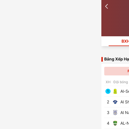
BX
Bảng Xếp H
XH
Đội bóng
Al-S
1
2
Al S
3
Al N
4
AL-