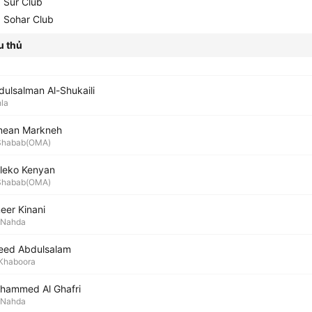
Sur Club
Sohar Club
u thủ
dulsalman Al-Shukaili
la
nean Markneh
Shabab(OMA)
leko Kenyan
Shabab(OMA)
eer Kinani
-Nahda
eed Abdulsalam
Khaboora
hammed Al Ghafri
-Nahda