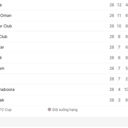
a
26
12
4
 Oman
26
11
6
r Club
26
10
8
Club
26
8
8
ar
26
7
6
l
26
6
8
am
26
7
5
26
7
2
haboora
26
4
1
tak
26
3
6
AFC Cup
Đội xuống hạng