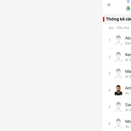
Thống kê cầ
XH
Cầu thủ
Ab
1
Bah
Ke
2
Al 
Ma
3
Al 
Am
4
AL
Sa
5
Al-
Mo
6
AL