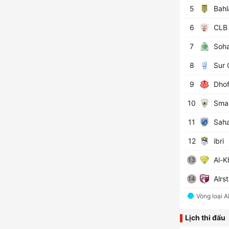
5
Bahl
6
CLB
7
Soha
8
Sur 
9
Dhof
10
Smai
11
Sah
12
ibri
Al-K
13
Alrs
14
Vòng loại 
Lịch thi đấu