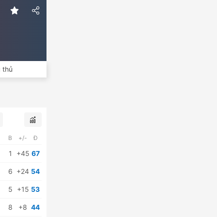
 thủ
B
+/-
Đ
1
+45
67
6
+24
54
5
+15
53
8
+8
44