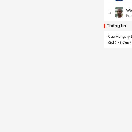
We
3
Fer
Thông tin
Các Hungary S
địch) và Cup (