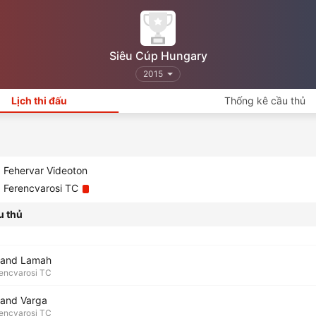
Siêu Cúp Hungary
2015
Lịch thi đấu
Thống kê cầu thủ
Fehervar Videoton
Ferencvarosi TC
u thủ
land Lamah
encvarosi TC
land Varga
encvarosi TC