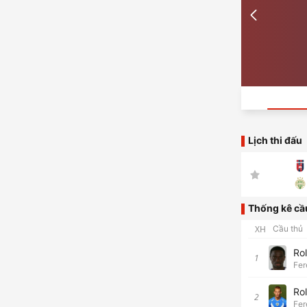
Lịch thi đấu
Thống kê cầ
XH
Cầu thủ
Ro
1
Fer
Ro
2
Fer