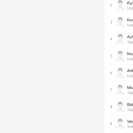
Ku
2
Uzb
Ku
3
Uzb
Az
4
Taj
Nu
5
Uzb
Ar
6
U20
Mu
7
Taj
Ba
8
Taj
Ve
9
Tur