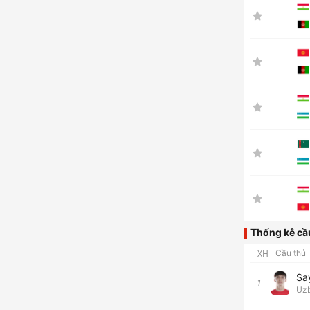
Thống kê cầ
XH
Cầu thủ
Sa
1
Uzb