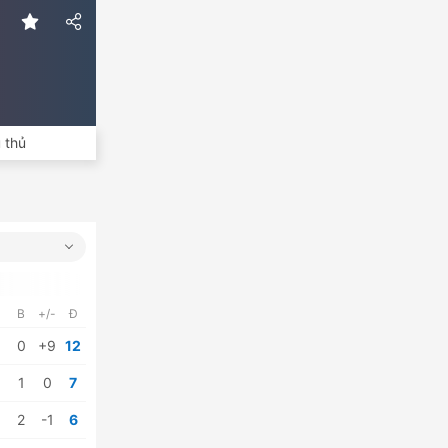
 thủ
B
+/-
Đ
0
+9
12
1
0
7
2
-1
6