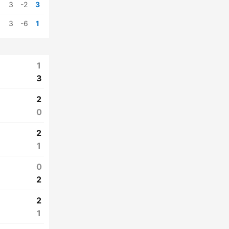
3
-2
3
3
-6
1
1
3
2
0
2
1
0
2
2
1