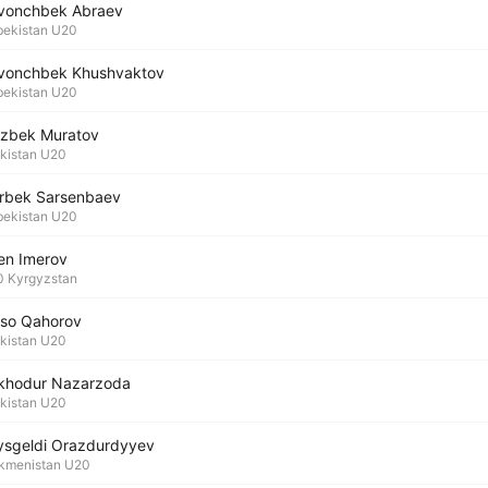
vonchbek Abraev
ekistan U20
vonchbek Khushvaktov
ekistan U20
izbek Muratov
ikistan U20
rbek Sarsenbaev
ekistan U20
len Imerov
 Kyrgyzstan
so Qahorov
ikistan U20
khodur Nazarzoda
ikistan U20
ysgeldi Orazdurdyyev
kmenistan U20