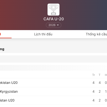
CAFA U-20
2026
H
Lịch thi đấu
Thống kê cầu
ạng
Tr
T
H
kistan U20
4
4
0
Kyrgyzstan
4
2
1
kistan U20
4
2
0