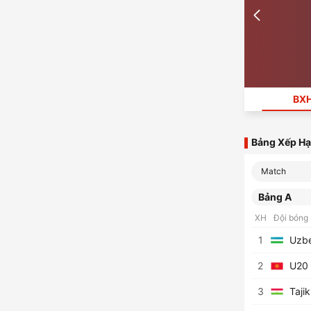
BX
Bảng Xếp H
Match
Bảng A
XH
Đội bóng
1
Uzbe
2
U20 
3
Taji