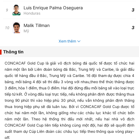
Luis Enrique Palma Oseguera
3
9
Honduras
Malik Tillman
3
10
Mỹ
Xem thêm
Thông tin
CONCACAF Gold Cup là giải vô địch bóng đá quốc tế được tổ chức hai
năm một lần bởi Liên đoàn bóng đá Bắc, Trung Mỹ và Caribe, là giải đấu
quốc tế hàng đầu ở Bắc, Trung Mỹ và Caribe. 16 đội tham dự được chia 4
bảng, mỗi bảng 4 đội sẽ thi đấu 3 vòng với nhau,theo thể thức thắng được
3 điểm, hòa 1 điểm, thua 0 điểm. Hai đội đứng đầu mỗi bảng sẽ vào loại trực
tiếp tứ kết. Ở vòng đấu loại trực tiếp, nếu không phân định được thắng thua
trong 90 phút thì vào hiệp phù 30 phút, nếu vẫn không phân định thắng
thua trong hiệp phụ sẽ đá luân lưu. Bởi vì CONCACAF Gold Cup được tổ
chức hai năm một lần, không giống như các châu lục khác tổ chức bốn
năm một lần. Theo hệ thống thi đấu mới nhất, nếu hai nhà vô địch
CONCACAF Gold Cup liên tiếp không cùng một đội, hai đội sẽ quyết định
suất tham dự Cúp Liên đoàn các châu lục tiếp theo thông qua vòng play-
off.