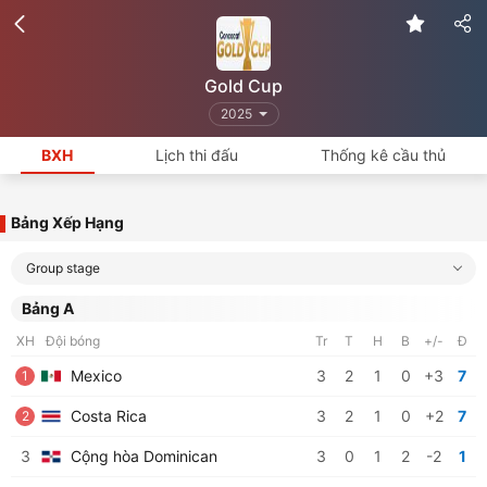
Gold Cup
2025
BXH
Lịch thi đấu
Thống kê cầu thủ
Bảng Xếp Hạng
Group stage
Bảng A
XH
Đội bóng
Tr
T
H
B
+/-
Đ
Mexico
3
2
1
0
+3
7
1
Costa Rica
3
2
1
0
+2
7
2
3
Cộng hòa Dominican
3
0
1
2
-2
1