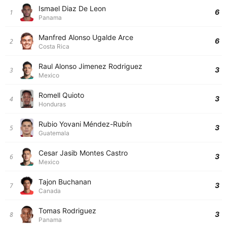
Ismael Diaz De Leon
6
1
Panama
Manfred Alonso Ugalde Arce
6
2
Costa Rica
Raul Alonso Jimenez Rodriguez
3
3
Mexico
Romell Quioto
3
4
Honduras
Rubio Yovani Méndez-Rubín
3
5
Guatemala
Cesar Jasib Montes Castro
3
6
Mexico
Tajon Buchanan
3
7
Canada
Tomas Rodriguez
3
8
Panama