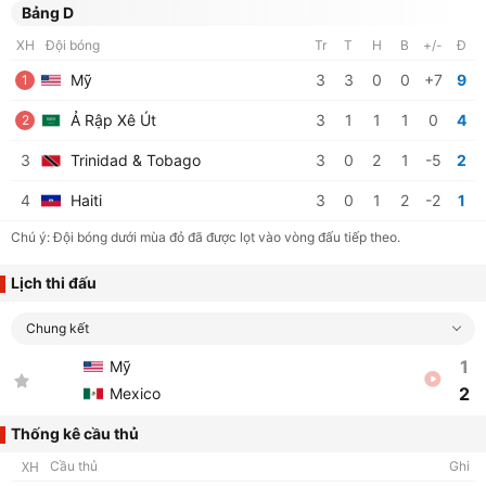
Bảng D
XH
Đội bóng
Tr
T
H
B
+/-
Đ
Mỹ
3
3
0
0
+7
9
1
Ả Rập Xê Út
3
1
1
1
0
4
2
3
Trinidad & Tobago
3
0
2
1
-5
2
4
Haiti
3
0
1
2
-2
1
Chú ý: Đội bóng dưới mùa đỏ đã được lọt vào vòng đấu tiếp theo.
Lịch thi đấu
Chung kết
1
Mỹ
2
Mexico
Thống kê cầu thủ
XH
Cầu thủ
Ghi