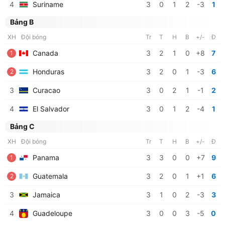
4
Suriname
3
0
1
2
-3
1
Bảng B
XH
Đội bóng
Tr
T
H
B
+/-
Đ
Canada
3
2
1
0
+8
7
1
Honduras
3
2
0
1
-3
6
2
3
Curacao
3
0
2
1
-1
2
4
El Salvador
3
0
1
2
-4
1
Bảng C
XH
Đội bóng
Tr
T
H
B
+/-
Đ
Panama
3
3
0
0
+7
9
1
Guatemala
3
2
0
1
+1
6
2
3
Jamaica
3
1
0
2
-3
3
4
Guadeloupe
3
0
0
3
-5
0