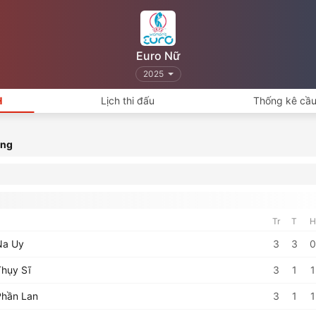
Euro Nữ
2025
H
Lịch thi đấu
Thống kê cầu
ạng
Tr
T
H
Na Uy
3
3
0
hụy Sĩ
3
1
1
hần Lan
3
1
1