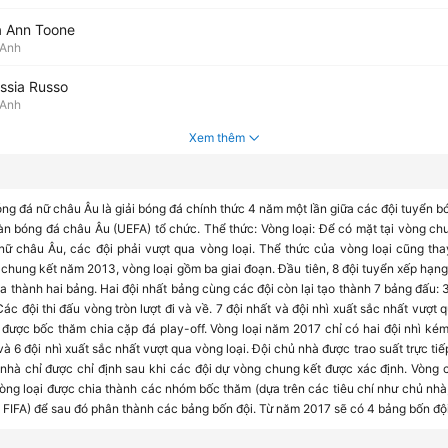
la Ann Toone
 Anh
essia Russo
 Anh
Xem thêm
óng đá nữ châu Âu là giải bóng đá chính thức 4 năm một lần giữa các đội tuyển 
àn bóng đá châu Âu (UEFA) tổ chức. Thể thức: Vòng loại: Để có mặt tại vòng chu
nữ châu Âu, các đội phải vượt qua vòng loại. Thể thức của vòng loại cũng thay
 chung kết năm 2013, vòng loại gồm ba giai đoạn. Đầu tiên, 8 đội tuyển xếp hạn
 thành hai bảng. Hai đội nhất bảng cùng các đội còn lại tạo thành 7 bảng đấu: 
Các đội thi đấu vòng tròn lượt đi và về. 7 đội nhất và đội nhì xuất sắc nhất vượt q
i được bốc thăm chia cặp đá play-off. Vòng loại năm 2017 chỉ có hai đội nhì ké
t và 6 đội nhì xuất sắc nhất vượt qua vòng loại. Đội chủ nhà được trao suất trực ti
 nhà chỉ được chỉ định sau khi các đội dự vòng chung kết được xác định. Vòng 
vòng loại được chia thành các nhóm bốc thăm (dựa trên các tiêu chí như chủ nhà
 FIFA) để sau đó phân thành các bảng bốn đội. Từ năm 2017 sẽ có 4 bảng bốn đội