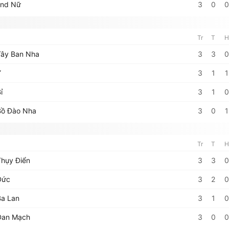
and Nữ
3
0
0
Tr
T
H
ây Ban Nha
3
3
0
Ý
3
1
1
ỉ
3
1
0
Bồ Đào Nha
3
0
1
Tr
T
H
hụy Điển
3
3
0
Đức
3
2
0
a Lan
3
1
0
Đan Mạch
3
0
0