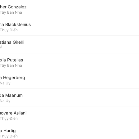
ther Gonzalez
Tây Ban Nha
na Blackstenius
Thụy Điển
stiana Girelli
 Ý
xia Putellas
Tây Ban Nha
a Hegerberg
 Na Uy
ida Maanum
 Na Uy
ovare Asllani
Thụy Điển
a Hurtig
Thụy Điển