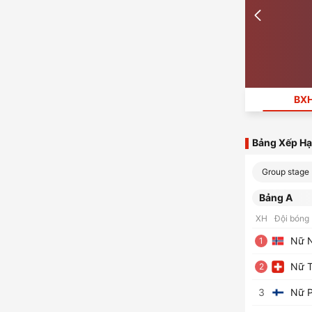
BX
Bảng Xếp H
Group stage
Bảng A
XH
Đội bóng
Nữ 
1
Nữ T
2
3
Nữ P