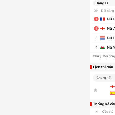
Bảng D
XH
Đội bóng
Nữ 
1
Nữ 
2
3
Nữ 
4
Nữ W
Chú ý: Đội bóng
Lịch thi đấu
Chung kết
Thống kê cầ
XH
Cầu thủ