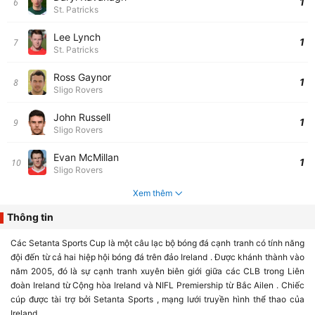
1
6
St. Patricks
Lee Lynch
1
7
St. Patricks
Ross Gaynor
1
8
Sligo Rovers
John Russell
1
9
Sligo Rovers
Evan McMillan
1
10
Sligo Rovers
Xem thêm
Thông tin
Các Setanta Sports Cup là một câu lạc bộ bóng đá cạnh tranh có tính năng
đội đến từ cả hai hiệp hội bóng đá trên đảo Ireland . Được khánh thành vào
năm 2005, đó là sự cạnh tranh xuyên biên giới giữa các CLB trong Liên
đoàn Ireland từ Cộng hòa Ireland và NIFL Premiership từ Bắc Ailen . Chiếc
cúp được tài trợ bởi Setanta Sports , mạng lưới truyền hình thể thao của
Ireland .