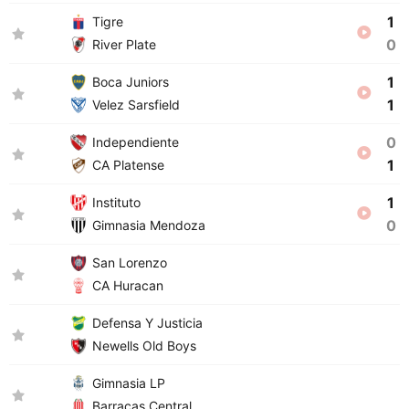
1
Tigre
0
River Plate
1
Boca Juniors
1
Velez Sarsfield
0
Independiente
1
CA Platense
1
Instituto
0
Gimnasia Mendoza
San Lorenzo
CA Huracan
Defensa Y Justicia
Newells Old Boys
Gimnasia LP
Barracas Central