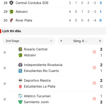
28
Central Cordoba SDE
3
1
0
2
-2
3
29
Aldosivi
4
0
1
3
-3
1
30
River Plate
4
0
0
4
-4
0
Lịch thi đấu
Vòng 4
2nd Stage
2
Rosario Central
1
Aldosivi
2
Independiente Rivadavia
1
Estudiantes Rio Cuarto
2
Deportivo Riestra
0
Estudiantes La Plata
1
Atletico Tucuman
2
Sarmiento Junin