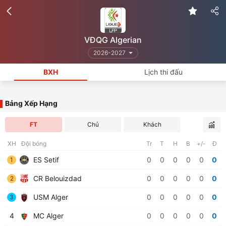
VĐQG Algerian
2026-2027
BXH
Lịch thi đấu
Bảng Xếp Hạng
FT
Chủ
Khách
XH
Đội bóng
Tr
T
H
B
+/-
Đ
ES Setif
0
0
0
0
0
0
1
CR Belouizdad
0
0
0
0
0
0
2
USM Alger
0
0
0
0
0
0
3
4
MC Alger
0
0
0
0
0
0