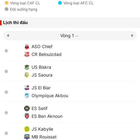
Vòng loại CAF CL
Vòng loại AFC CL
Đội xuống hạng
Lịch thi đấu
Vòng 1
ASO Chlef
CR Belouizdad
US Biskra
JS Saoura
JS El Biar
Olympique Akbou
ES Setif
ES Ben Aknoun
JS Kabylie
MB Rouissat