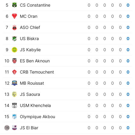
5
CS Constantine
0
0
0
0
0
0
6
MC Oran
0
0
0
0
0
0
7
ASO Chlef
0
0
0
0
0
0
8
US Biskra
0
0
0
0
0
0
9
JS Kabylie
0
0
0
0
0
0
10
ES Ben Aknoun
0
0
0
0
0
0
11
CRB Temouchent
0
0
0
0
0
0
12
MB Rouissat
0
0
0
0
0
0
13
JS Saoura
0
0
0
0
0
0
14
USM Khenchela
0
0
0
0
0
0
15
Olympique Akbou
0
0
0
0
0
0
JS El Biar
0
0
0
0
0
0
16