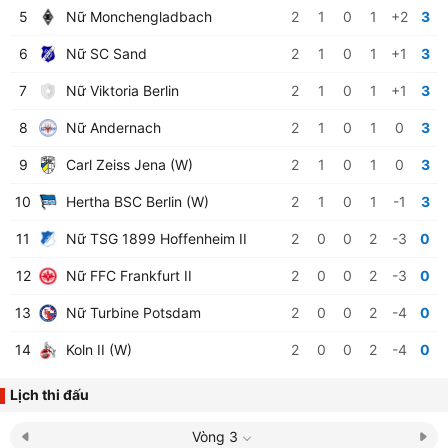
5
Nữ Monchengladbach
2
1
0
1
+2
3
6
Nữ SC Sand
2
1
0
1
+1
3
7
Nữ Viktoria Berlin
2
1
0
1
+1
3
8
Nữ Andernach
2
1
0
1
0
3
9
Carl Zeiss Jena (W)
2
1
0
1
0
3
10
Hertha BSC Berlin (W)
2
1
0
1
-1
3
11
Nữ TSG 1899 Hoffenheim II
2
0
0
2
-3
0
12
Nữ FFC Frankfurt II
2
0
0
2
-3
0
13
Nữ Turbine Potsdam
2
0
0
2
-4
0
14
Koln II (W)
2
0
0
2
-4
0
Lịch thi đấu
Vòng 3