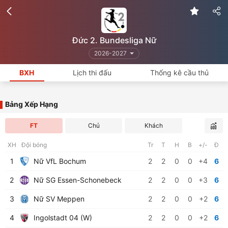
Đức 2. Bundesliga Nữ
2026-2027
BXH
Lịch thi đấu
Thống kê cầu thủ
Bảng Xếp Hạng
FT
Chủ
Khách
XH
Đội bóng
Tr
T
H
B
+/-
Đ
1
Nữ VfL Bochum
2
2
0
0
+4
6
2
Nữ SG Essen-Schonebeck
2
2
0
0
+3
6
3
Nữ SV Meppen
2
2
0
0
+2
6
4
Ingolstadt 04 (W)
2
2
0
0
+2
6