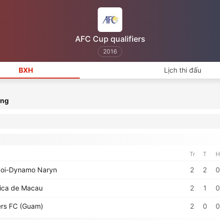
AFC Cup qualifiers
2016
BXH
Lịch thi đấu
ạng
Tr
T
H
oi-Dynamo Naryn
2
2
0
ica de Macau
2
1
0
rs FC (Guam)
2
0
0