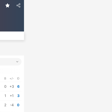
B
+/-
Đ
0
+3
6
1
+1
3
2
-4
0