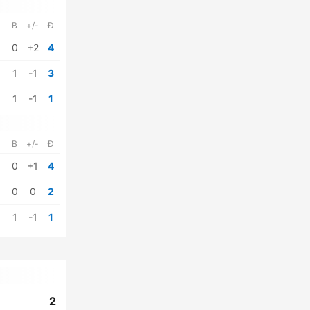
B
+/-
Đ
0
+2
4
1
-1
3
1
-1
1
B
+/-
Đ
0
+1
4
0
0
2
1
-1
1
2