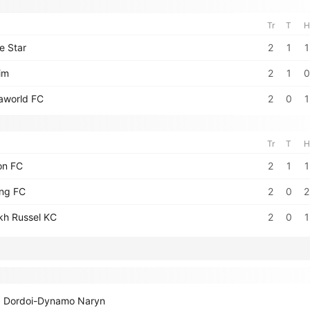
Tr
T
H
e Star
2
1
1
im
2
1
0
aworld FC
2
0
1
Tr
T
H
on FC
2
1
1
ng FC
2
0
2
kh Russel KC
2
0
1
Dordoi-Dynamo Naryn