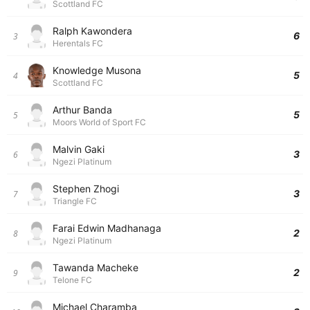
Scottland FC
Ralph Kawondera
6
3
Herentals FC
Knowledge Musona
5
4
Scottland FC
Arthur Banda
5
5
Moors World of Sport FC
Malvin Gaki
3
6
Ngezi Platinum
Stephen Zhogi
3
7
Triangle FC
Farai Edwin Madhanaga
2
8
Ngezi Platinum
Tawanda Macheke
2
9
Telone FC
Michael Charamba