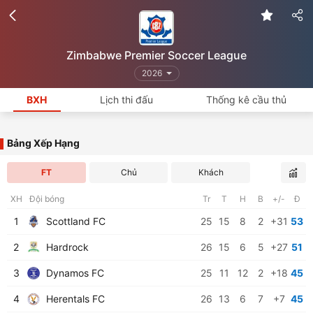
Zimbabwe Premier Soccer League
2026
BXH
Lịch thi đấu
Thống kê cầu thủ
Bảng Xếp Hạng
FT
Chủ
Khách
XH
Đội bóng
Tr
T
H
B
+/-
Đ
1
Scottland FC
25
15
8
2
+31
53
2
Hardrock
26
15
6
5
+27
51
3
Dynamos FC
25
11
12
2
+18
45
4
Herentals FC
26
13
6
7
+7
45