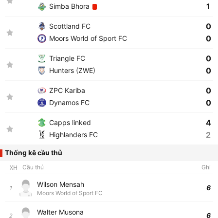
1
Simba Bhora
0
Scottland FC
0
Moors World of Sport FC
0
Triangle FC
0
Hunters (ZWE)
0
ZPC Kariba
0
Dynamos FC
4
Capps linked
2
Highlanders FC
Thống kê cầu thủ
XH
Cầu thủ
Ghi
Wilson Mensah
6
1
Moors World of Sport FC
Walter Musona
6
2