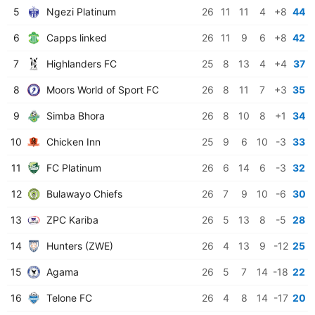
5
Ngezi Platinum
26
11
11
4
+8
44
6
Capps linked
26
11
9
6
+8
42
7
Highlanders FC
25
8
13
4
+4
37
8
Moors World of Sport FC
26
8
11
7
+3
35
9
Simba Bhora
26
8
10
8
+1
34
10
Chicken Inn
25
9
6
10
-3
33
11
FC Platinum
26
6
14
6
-3
32
12
Bulawayo Chiefs
26
7
9
10
-6
30
13
ZPC Kariba
26
5
13
8
-5
28
14
Hunters (ZWE)
26
4
13
9
-12
25
15
Agama
26
5
7
14
-18
22
16
Telone FC
26
4
8
14
-17
20