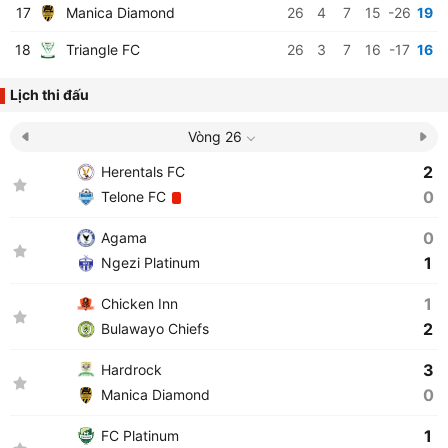
17
Manica Diamond
26
4
7
15
-26
19
18
Triangle FC
26
3
7
16
-17
16
Lịch thi đấu
Vòng 26
2
Herentals FC
0
Telone FC
0
Agama
1
Ngezi Platinum
1
Chicken Inn
2
Bulawayo Chiefs
3
Hardrock
0
Manica Diamond
1
FC Platinum