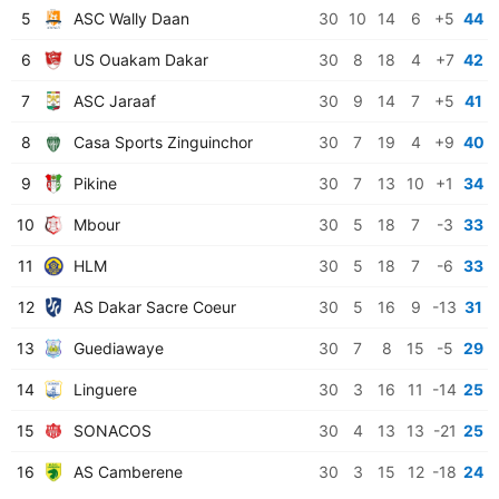
5
ASC Wally Daan
30
10
14
6
+5
44
6
US Ouakam Dakar
30
8
18
4
+7
42
7
ASC Jaraaf
30
9
14
7
+5
41
8
Casa Sports Zinguinchor
30
7
19
4
+9
40
9
Pikine
30
7
13
10
+1
34
10
Mbour
30
5
18
7
-3
33
11
HLM
30
5
18
7
-6
33
12
AS Dakar Sacre Coeur
30
5
16
9
-13
31
13
Guediawaye
30
7
8
15
-5
29
14
Linguere
30
3
16
11
-14
25
15
SONACOS
30
4
13
13
-21
25
16
AS Camberene
30
3
15
12
-18
24