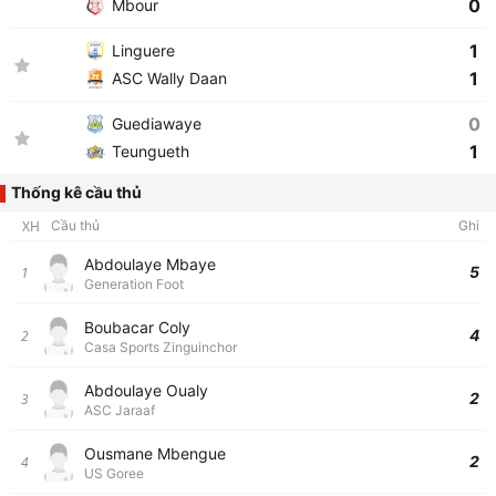
0
Mbour
1
Linguere
1
ASC Wally Daan
0
Guediawaye
1
Teungueth
Thống kê cầu thủ
XH
Cầu thủ
Ghi
Abdoulaye Mbaye
5
1
Generation Foot
Boubacar Coly
4
2
Casa Sports Zinguinchor
Abdoulaye Oualy
2
3
ASC Jaraaf
Ousmane Mbengue
2
4
US Goree