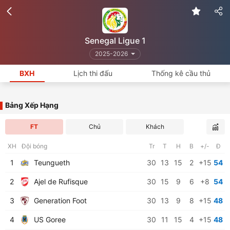
Senegal Ligue 1
2025-2026
BXH
Lịch thi đấu
Thống kê cầu thủ
Bảng Xếp Hạng
FT
Chủ
Khách
XH
Đội bóng
Tr
T
H
B
+/-
Đ
1
Teungueth
30
13
15
2
+15
54
2
Ajel de Rufisque
30
15
9
6
+8
54
3
Generation Foot
30
13
9
8
+15
48
4
US Goree
30
11
15
4
+15
48