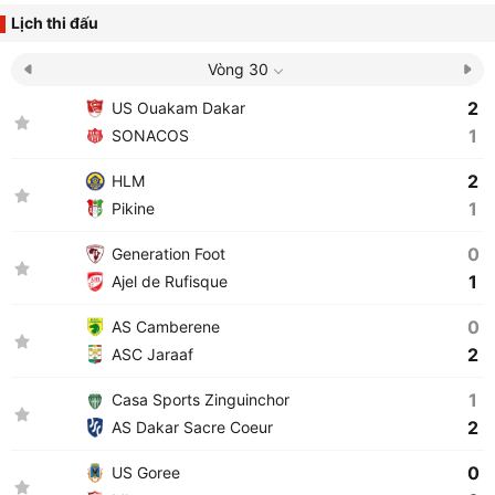
Lịch thi đấu
Vòng 30
2
US Ouakam Dakar
1
SONACOS
2
HLM
1
Pikine
0
Generation Foot
1
Ajel de Rufisque
0
AS Camberene
2
ASC Jaraaf
1
Casa Sports Zinguinchor
2
AS Dakar Sacre Coeur
0
US Goree