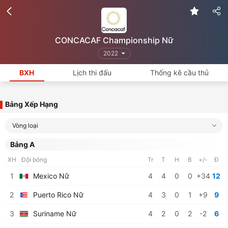
CONCACAF Championship Nữ
2022
BXH
Lịch thi đấu
Thống kê cầu thủ
Bảng Xếp Hạng
Vòng loại
Bảng A
XH
Đội bóng
Tr
T
H
B
+/-
Đ
1
Mexico Nữ
4
4
0
0
+34
12
2
Puerto Rico Nữ
4
3
0
1
+9
9
3
Suriname Nữ
4
2
0
2
-2
6