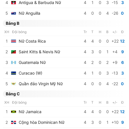
4
Antigua & Barbuda Nữ
4
1
0
3
-15
3
5
Nữ Anguilla
4
0
0
4
-26
0
Bảng B
XH
Đội bóng
Tr
T
H
B
+/-
Đ
1
Nữ Costa Rica
4
4
0
0
+22
12
2
Saint Kitts & Nevis Nữ
4
3
0
1
+4
9
3
Guatemala Nữ
4
2
0
2
+9
6
4
Curacao (W)
4
1
0
3
-13
3
5
Quần đảo Virgin Mỹ Nữ
4
0
0
4
-22
0
Bảng C
XH
Đội bóng
Tr
T
H
B
+/-
Đ
1
Nữ Jamaica
4
4
0
0
+22
12
2
Cộng hòa Dominican Nữ
4
3
0
1
+10
9