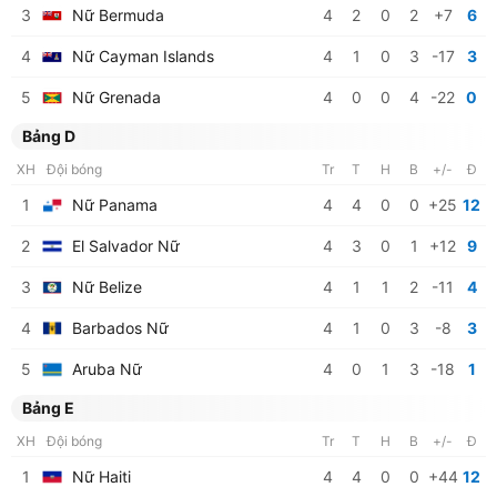
3
Nữ Bermuda
4
2
0
2
+7
6
4
Nữ Cayman Islands
4
1
0
3
-17
3
5
Nữ Grenada
4
0
0
4
-22
0
Bảng D
XH
Đội bóng
Tr
T
H
B
+/-
Đ
1
Nữ Panama
4
4
0
0
+25
12
2
El Salvador Nữ
4
3
0
1
+12
9
3
Nữ Belize
4
1
1
2
-11
4
4
Barbados Nữ
4
1
0
3
-8
3
5
Aruba Nữ
4
0
1
3
-18
1
Bảng E
XH
Đội bóng
Tr
T
H
B
+/-
Đ
1
Nữ Haiti
4
4
0
0
+44
12