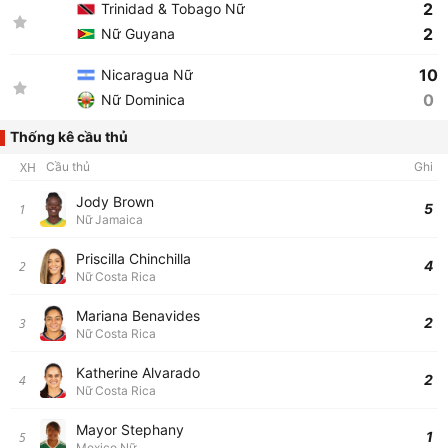
2
Trinidad & Tobago Nữ
2
Nữ Guyana
10
Nicaragua Nữ
0
Nữ Dominica
Thống kê cầu thủ
XH
Cầu thủ
Ghi
Jody Brown
5
1
Nữ Jamaica
Priscilla Chinchilla
4
2
Nữ Costa Rica
Mariana Benavides
2
3
Nữ Costa Rica
Katherine Alvarado
2
4
Nữ Costa Rica
Mayor Stephany
1
5
Mexico Nữ