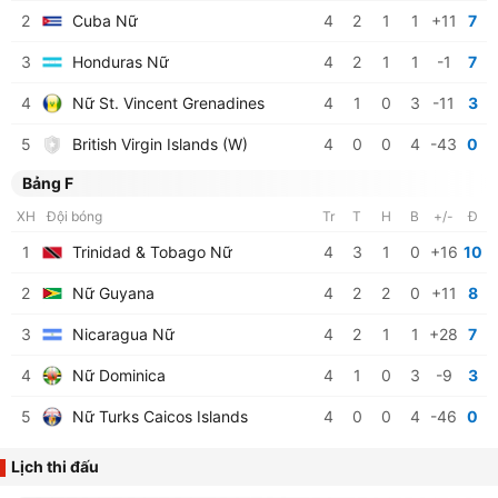
2
Cuba Nữ
4
2
1
1
+11
7
3
Honduras Nữ
4
2
1
1
-1
7
4
Nữ St. Vincent Grenadines
4
1
0
3
-11
3
5
British Virgin Islands (W)
4
0
0
4
-43
0
Bảng F
XH
Đội bóng
Tr
T
H
B
+/-
Đ
1
Trinidad & Tobago Nữ
4
3
1
0
+16
10
2
Nữ Guyana
4
2
2
0
+11
8
3
Nicaragua Nữ
4
2
1
1
+28
7
4
Nữ Dominica
4
1
0
3
-9
3
5
Nữ Turks Caicos Islands
4
0
0
4
-46
0
Lịch thi đấu