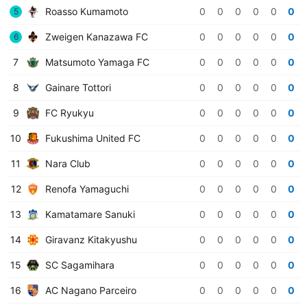
Roasso Kumamoto
0
0
0
0
0
0
5
Zweigen Kanazawa FC
0
0
0
0
0
0
6
7
Matsumoto Yamaga FC
0
0
0
0
0
0
8
Gainare Tottori
0
0
0
0
0
0
9
FC Ryukyu
0
0
0
0
0
0
10
Fukushima United FC
0
0
0
0
0
0
11
Nara Club
0
0
0
0
0
0
12
Renofa Yamaguchi
0
0
0
0
0
0
13
Kamatamare Sanuki
0
0
0
0
0
0
14
Giravanz Kitakyushu
0
0
0
0
0
0
15
SC Sagamihara
0
0
0
0
0
0
16
AC Nagano Parceiro
0
0
0
0
0
0