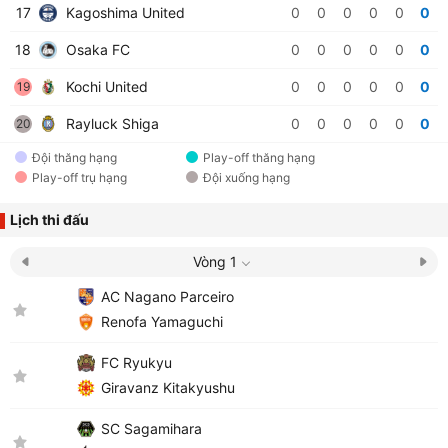
17
Kagoshima United
0
0
0
0
0
0
18
Osaka FC
0
0
0
0
0
0
Kochi United
0
0
0
0
0
0
19
Rayluck Shiga
0
0
0
0
0
0
20
Đội thăng hạng
Play-off thăng hạng
Play-off trụ hạng
Đội xuống hạng
Lịch thi đấu
Vòng 1
AC Nagano Parceiro
Renofa Yamaguchi
FC Ryukyu
Giravanz Kitakyushu
SC Sagamihara