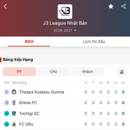
J3 League Nhật Bản
2026-2027
BXH
Lịch thi đấu
Bảng Xếp Hạng
FT
Chủ
Khách
XH
Đội bóng
Tr
T
H
B
+/-
Đ
Thespa Kusatsu Gunma
0
0
0
0
0
0
1
Ehime FC
0
0
0
0
0
0
2
Tochigi SC
0
0
0
0
0
0
3
FC Gifu
0
0
0
0
0
0
4