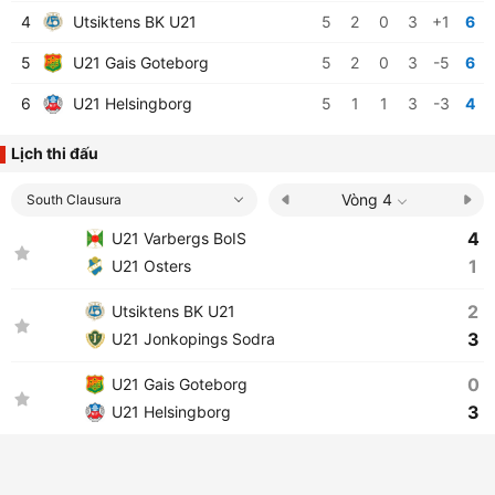
4
Utsiktens BK U21
5
2
0
3
+1
6
5
U21 Gais Goteborg
5
2
0
3
-5
6
6
U21 Helsingborg
5
1
1
3
-3
4
Lịch thi đấu
Vòng 4
South Clausura
4
U21 Varbergs BoIS
1
U21 Osters
2
Utsiktens BK U21
3
U21 Jonkopings Sodra
0
U21 Gais Goteborg
3
U21 Helsingborg