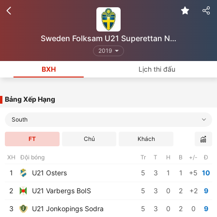
Sweden Folksam U21 Superettan Norra
2019
BXH
Lịch thi đấu
Bảng Xếp Hạng
South
FT
Chủ
Khách
XH
Đội bóng
Tr
T
H
B
+/-
Đ
1
U21 Osters
5
3
1
1
+5
10
2
U21 Varbergs BoIS
5
3
0
2
+2
9
3
U21 Jonkopings Sodra
5
3
0
2
0
9