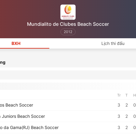
Mundialito de Clubes Beach Soccer
2012
BXH
Lịch thi đấu
ạng
Tr
T
H
os Beach Soccer
3
2
0
 Juniors Beach Soccer
3
2
0
o da Gama(RJ) Beach Soccer
3
2
0