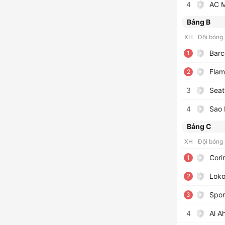
4
AC M
Bảng B
XH
Đội bóng
Barc
1
Flam
2
3
Seat
4
Sao 
Bảng C
XH
Đội bóng
Cori
1
Loko
2
Spor
3
4
Al A