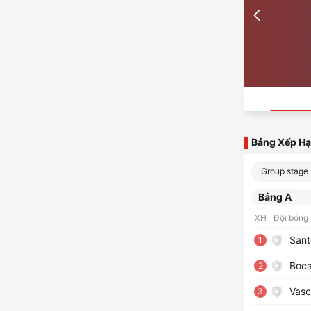
Bảng Xếp H
Group stage
Bảng A
XH
Đội bóng
Sant
1
Boca
2
Vasc
3