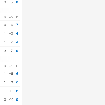
3
-5
0
B
+/-
Đ
0
+6
7
1
+3
6
1
-2
4
3
-7
0
B
+/-
Đ
1
+6
6
1
+3
6
1
+1
6
3
-10
0