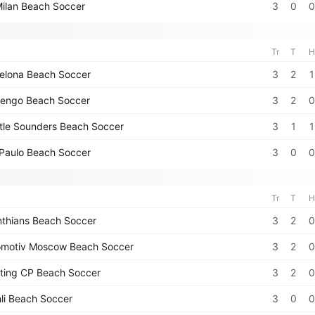
ilan Beach Soccer
3
0
0
Tr
T
H
elona Beach Soccer
3
2
1
engo Beach Soccer
3
2
0
tle Sounders Beach Soccer
3
1
1
Paulo Beach Soccer
3
0
0
Tr
T
H
nthians Beach Soccer
3
2
0
motiv Moscow Beach Soccer
3
2
0
ting CP Beach Soccer
3
2
0
hli Beach Soccer
3
0
0