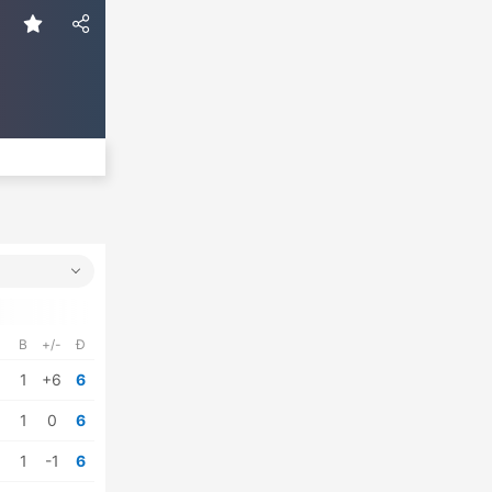
B
+/-
Đ
1
+6
6
1
0
6
1
-1
6