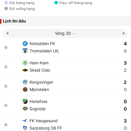
Đội thăng hạng
Play-off thăng hạng
Đội xuống hạng
Lịch thi đấu
Vòng 30
4
Notodden FK
0
Tromsdalen UIL
3
Ham-Kam
2
Skeid Oslo
2
Kongsvinger
0
Mjondalen
0
Honefoss
0
Sogndal
3
FK Haugesund
0
Sarpsborg 08 FF