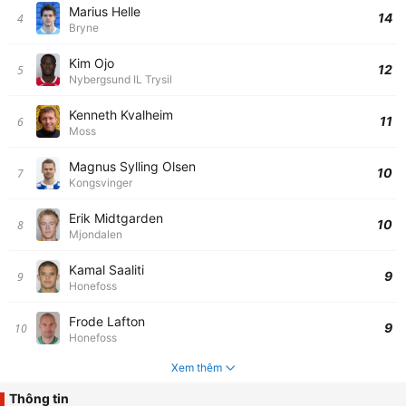
Marius Helle
14
4
Bryne
Kim Ojo
12
5
Nybergsund IL Trysil
Kenneth Kvalheim
11
6
Moss
Magnus Sylling Olsen
10
7
Kongsvinger
Erik Midtgarden
10
8
Mjondalen
Kamal Saaliti
9
9
Honefoss
Frode Lafton
9
10
Honefoss
Xem thêm
Thông tin