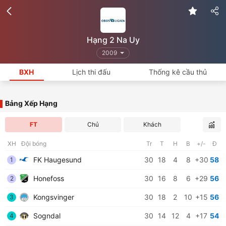
Hạng 2 Na Uy
2009
BXH
Lịch thi đấu
Thống kê cầu thủ
Bảng Xếp Hạng
FT
Chủ
Khách
XH
Đội bóng
Tr
T
H
B
+/-
Đ
FK Haugesund
30
18
4
8
+30
58
1
Honefoss
30
16
8
6
+29
56
2
Kongsvinger
30
18
2
10
+15
56
3
Sogndal
30
14
12
4
+17
54
4