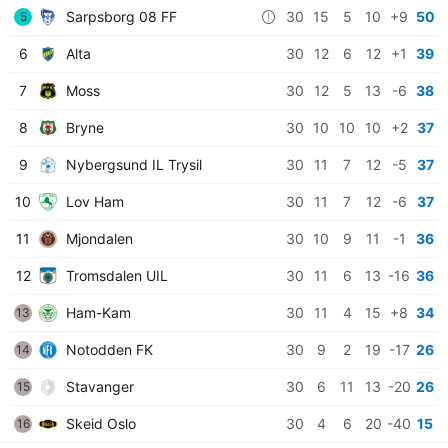
Sarpsborg 08 FF
30
15
5
10
+9
50
5
6
Alta
30
12
6
12
+1
39
7
Moss
30
12
5
13
-6
38
8
Bryne
30
10
10
10
+2
37
9
Nybergsund IL Trysil
30
11
7
12
-5
37
10
Lov Ham
30
11
7
12
-6
37
11
Mjondalen
30
10
9
11
-1
36
12
Tromsdalen UIL
30
11
6
13
-16
36
Ham-Kam
30
11
4
15
+8
34
13
Notodden FK
30
9
2
19
-17
26
14
Stavanger
30
6
11
13
-20
26
15
Skeid Oslo
30
4
6
20
-40
15
16