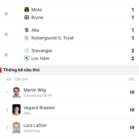
1
Moss
1
Bryne
1
Alta
1
Nybergsund IL Trysil
2
Stavanger
2
Lov Ham
Thống kê cầu thủ
XH
Cầu thủ
Ghi
Martin Wiig
16
1
Sarpsborg 08 FF
Vegard Braaten
16
2
Alta
Lars Lafton
16
3
Honefoss