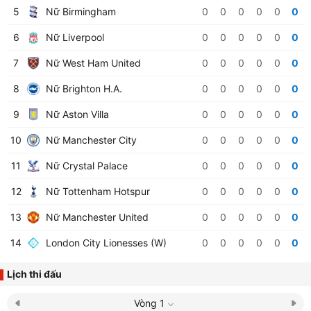
5
Nữ Birmingham
0
0
0
0
0
0
6
Nữ Liverpool
0
0
0
0
0
0
7
Nữ West Ham United
0
0
0
0
0
0
8
Nữ Brighton H.A.
0
0
0
0
0
0
9
Nữ Aston Villa
0
0
0
0
0
0
10
Nữ Manchester City
0
0
0
0
0
0
11
Nữ Crystal Palace
0
0
0
0
0
0
12
Nữ Tottenham Hotspur
0
0
0
0
0
0
13
Nữ Manchester United
0
0
0
0
0
0
14
London City Lionesses (W)
0
0
0
0
0
0
Lịch thi đấu
Vòng 1