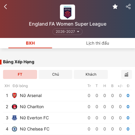
England FA Women Super League
2026-2027
BXH
Lịch thi đấu
Bảng Xếp Hạng
FT
Chủ
Khách
XH
Đội bóng
Tr
T
H
B
+/-
Đ
1
Nữ Arsenal
0
0
0
0
0
0
2
Nữ Charlton
0
0
0
0
0
0
3
Nữ Everton FC
0
0
0
0
0
0
4
Nữ Chelsea FC
0
0
0
0
0
0