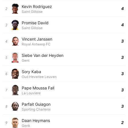
Kevin Rodriguez
4
2
Saint Gilloise
Promise David
4
3
Saint Gilloise
Vincent Janssen
3
4
Royal Antwerp FC
Siebe Van der Heyden
3
5
Gent
Sory Kaba
3
6
Oud Heverlee Leuven
Pape Moussa Fall
3
7
La Louviere
Parfait Guiagon
3
8
Sporting Charleroi
Daan Heymans
2
9
Genk