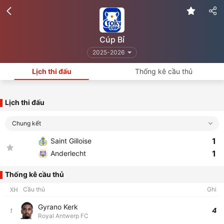
Cúp Bỉ
2025-2026
Lịch thi đấu
Thống kê cầu thủ
Lịch thi đấu
Chung kết
1
Saint Gilloise
1
Anderlecht
Thống kê cầu thủ
XH
Cầu thủ
Ghi
Gyrano Kerk
4
1
Royal Antwerp FC