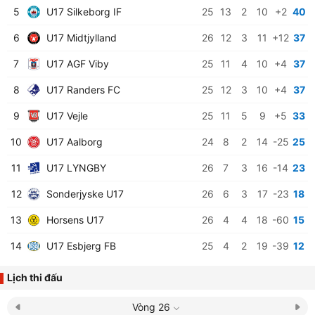
5
U17 Silkeborg IF
25
13
2
10
+2
40
6
U17 Midtjylland
26
12
3
11
+12
37
7
U17 AGF Viby
25
11
4
10
+4
37
8
U17 Randers FC
25
12
3
10
+4
37
9
U17 Vejle
25
11
5
9
+5
33
10
U17 Aalborg
24
8
2
14
-25
25
11
U17 LYNGBY
26
7
3
16
-14
23
12
Sonderjyske U17
26
6
3
17
-23
18
13
Horsens U17
26
4
4
18
-60
15
14
U17 Esbjerg FB
25
4
2
19
-39
12
Lịch thi đấu
Vòng 26