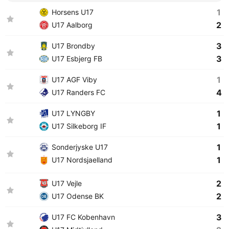
1
Horsens U17
2
U17 Aalborg
3
U17 Brondby
3
U17 Esbjerg FB
1
U17 AGF Viby
4
U17 Randers FC
1
U17 LYNGBY
1
U17 Silkeborg IF
1
Sonderjyske U17
1
U17 Nordsjaelland
2
U17 Vejle
2
U17 Odense BK
3
U17 FC Kobenhavn