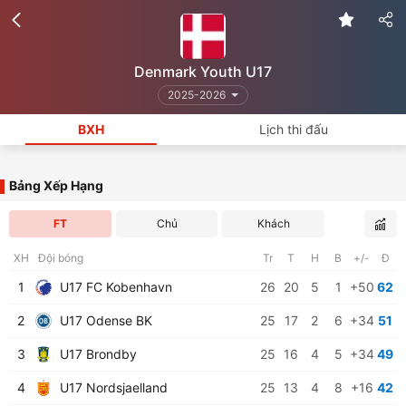
Denmark Youth U17
2025-2026
BXH
Lịch thi đấu
Bảng Xếp Hạng
FT
Chủ
Khách
XH
Đội bóng
Tr
T
H
B
+/-
Đ
1
U17 FC Kobenhavn
26
20
5
1
+50
62
2
U17 Odense BK
25
17
2
6
+34
51
3
U17 Brondby
25
16
4
5
+34
49
4
U17 Nordsjaelland
25
13
4
8
+16
42