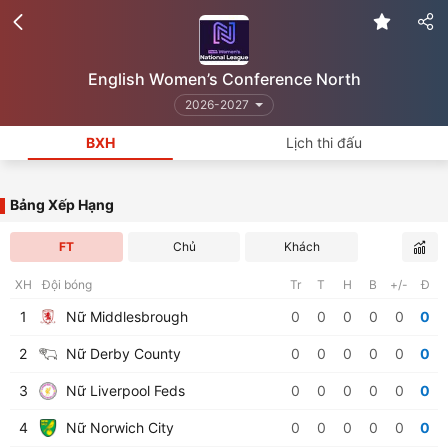
English Women’s Conference North
2026-2027
BXH
Lịch thi đấu
Bảng Xếp Hạng
FT
Chủ
Khách
XH
Đội bóng
Tr
T
H
B
+/-
Đ
1
Nữ Middlesbrough
0
0
0
0
0
0
2
Nữ Derby County
0
0
0
0
0
0
3
Nữ Liverpool Feds
0
0
0
0
0
0
4
Nữ Norwich City
0
0
0
0
0
0