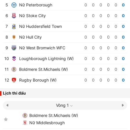
5
Nữ Peterborough
0
0
0
0
0
0
6
Nữ Stoke City
0
0
0
0
0
0
7
Nữ Huddersfield Town
0
0
0
0
0
0
8
Nữ Hull City
0
0
0
0
0
0
9
Nữ West Bromwich WFC
0
0
0
0
0
0
10
Loughborough Lightning (W)
0
0
0
0
0
0
11
Boldmere St.Michaels (W)
0
0
0
0
0
0
12
Rugby Borough (W)
0
0
0
0
0
0
Lịch thi đấu
Vòng 1
Boldmere St.Michaels (W)
Nữ Middlesbrough