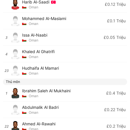
Harib Al-Saadi
£0.12 Triệu
Oman
Mohammed Al-Maslami
£0.1 Triệu
Oman
Issa Al-Naabi
£0.05 Triệu
3
Oman
Khaled Al Ghatrifi
4
Oman
Hudhaifa Al Mamari
23
Oman
Thủ môn
Ibrahim Saleh Al Mukhaini
£0.4 Triệu
1
Oman
Abdulmalik Al Badri
£0.22 Triệu
Oman
Ahmed Al-Rawahi
£0.2 Triệu
22
Oman