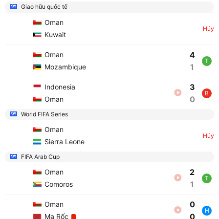
Giao hữu quốc tế
Oman
Hủy
Kuwait
4
Oman
T
1
Mozambique
3
Indonesia
B
0
Oman
World FIFA Series
Oman
Hủy
Sierra Leone
FIFA Arab Cup
2
Oman
T
1
Comoros
0
Oman
H
0
Ma Rốc