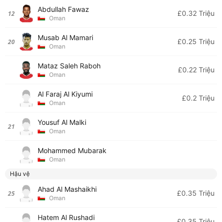
Abdullah Fawaz
£0.32 Triệu
12
Oman
Musab Al Mamari
£0.25 Triệu
20
Oman
Mataz Saleh Raboh
£0.22 Triệu
Oman
Al Faraj Al Kiyumi
£0.2 Triệu
Oman
Yousuf Al Malki
21
Oman
Mohammed Mubarak
Oman
Hậu vệ
Ahad Al Mashaikhi
£0.35 Triệu
25
Oman
Hatem Al Rushadi
£0.35 Triệu