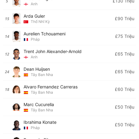
£130 Triệu
5
Anh
Arda Guler
£90 Triệu
15
Thổ Nhĩ Kỳ
Aurelien Tchouameni
£75 Triệu
14
Pháp
Trent John Alexander-Arnold
£65 Triệu
12
Anh
Dean Huijsen
£65 Triệu
24
Tây Ban Nha
Alvaro Fernandez Carreras
£60 Triệu
18
Tây Ban Nha
Marc Cucurella
£50 Triệu
Tây Ban Nha
Ibrahima Konate
£50 Triệu
Pháp