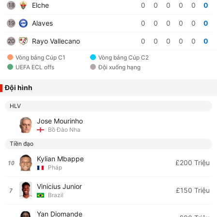
Elche
0
0
0
0
0
0
18
Alaves
0
0
0
0
0
0
19
Rayo Vallecano
0
0
0
0
0
0
20
Vòng bảng Cúp C1
Vòng bảng Cúp C2
UEFA ECL offs
Đội xuống hạng
Đội hình
HLV
Jose Mourinho
Bồ Đào Nha
Tiền đạo
Kylian Mbappe
£200 Triệu
10
Pháp
Vinicius Junior
£150 Triệu
7
Brazil
Yan Diomande