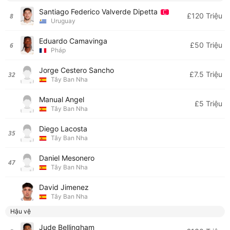
Santiago Federico Valverde Dipetta
£120 Triệu
8
Uruguay
Eduardo Camavinga
£50 Triệu
6
Pháp
Jorge Cestero Sancho
£7.5 Triệu
32
Tây Ban Nha
Manual Angel
£5 Triệu
Tây Ban Nha
Diego Lacosta
35
Tây Ban Nha
Daniel Mesonero
47
Tây Ban Nha
David Jimenez
Tây Ban Nha
Hậu vệ
Jude Bellingham