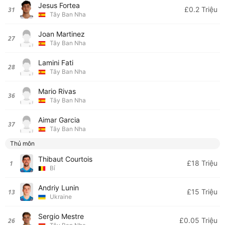
Jesus Fortea
£0.2 Triệu
31
Tây Ban Nha
Joan Martinez
27
Tây Ban Nha
Lamini Fati
28
Tây Ban Nha
Mario Rivas
36
Tây Ban Nha
Aimar Garcia
37
Tây Ban Nha
Thủ môn
Thibaut Courtois
£18 Triệu
1
Bỉ
Andriy Lunin
£15 Triệu
13
Ukraine
Sergio Mestre
£0.05 Triệu
26