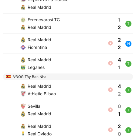
Real Madrid
1
Ferencvarosi TC
T
2
Real Madrid
2
Real Madrid
H
2
Fiorentina
4
Real Madrid
T
1
Leganes
VĐQG Tây Ban Nha
4
Real Madrid
T
2
Athletic Bilbao
0
Sevilla
T
1
Real Madrid
2
Real Madrid
T
0
Real Oviedo