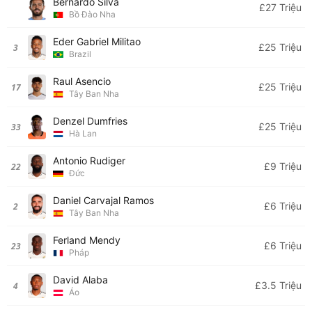
Bernardo Silva
£27 Triệu
Bồ Đào Nha
Eder Gabriel Militao
£25 Triệu
3
Brazil
Raul Asencio
£25 Triệu
17
Tây Ban Nha
Denzel Dumfries
£25 Triệu
33
Hà Lan
Antonio Rudiger
£9 Triệu
22
Đức
Daniel Carvajal Ramos
£6 Triệu
2
Tây Ban Nha
Ferland Mendy
£6 Triệu
23
Pháp
David Alaba
£3.5 Triệu
4
Áo