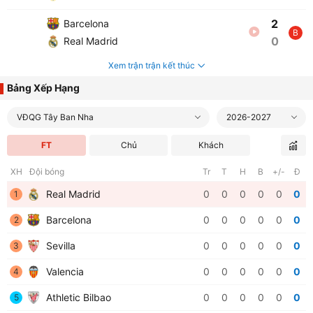
2
Barcelona
B
0
Real Madrid
Xem trận trận kết thúc
Bảng Xếp Hạng
VĐQG Tây Ban Nha
2026-2027
FT
Chủ
Khách
XH
Đội bóng
Tr
T
H
B
+/-
Đ
Real Madrid
0
0
0
0
0
0
1
Barcelona
0
0
0
0
0
0
2
Sevilla
0
0
0
0
0
0
3
Valencia
0
0
0
0
0
0
4
Athletic Bilbao
0
0
0
0
0
0
5