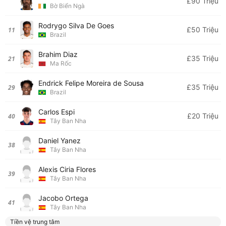
£90 Triệu
Bờ Biển Ngà
Rodrygo Silva De Goes
£50 Triệu
11
Brazil
Brahim Diaz
£35 Triệu
21
Ma Rốc
Endrick Felipe Moreira de Sousa
£35 Triệu
29
Brazil
Carlos Espi
£20 Triệu
40
Tây Ban Nha
Daniel Yanez
38
Tây Ban Nha
Alexis Ciria Flores
39
Tây Ban Nha
Jacobo Ortega
41
Tây Ban Nha
Tiền vệ trung tâm