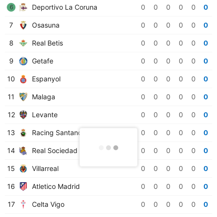
Deportivo La Coruna
0
0
0
0
0
0
6
7
Osasuna
0
0
0
0
0
0
8
Real Betis
0
0
0
0
0
0
9
Getafe
0
0
0
0
0
0
10
Espanyol
0
0
0
0
0
0
11
Malaga
0
0
0
0
0
0
12
Levante
0
0
0
0
0
0
13
Racing Santander
0
0
0
0
0
0
14
Real Sociedad
0
0
0
0
0
0
15
Villarreal
0
0
0
0
0
0
16
Atletico Madrid
0
0
0
0
0
0
17
Celta Vigo
0
0
0
0
0
0