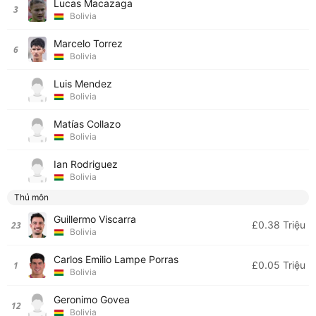
Lucas Macazaga
3
Bolivia
Marcelo Torrez
6
Bolivia
Luis Mendez
Bolivia
Matías Collazo
Bolivia
Ian Rodriguez
Bolivia
Thủ môn
Guillermo Viscarra
£0.38 Triệu
23
Bolivia
Carlos Emilio Lampe Porras
£0.05 Triệu
1
Bolivia
Geronimo Govea
12
Bolivia