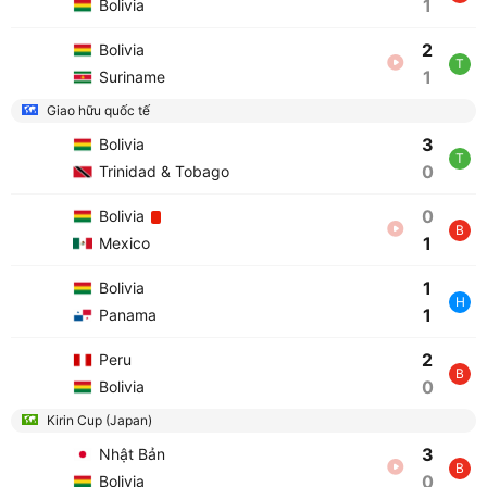
1
Bolivia
2
Bolivia
T
1
Suriname
Giao hữu quốc tế
3
Bolivia
T
0
Trinidad & Tobago
0
Bolivia
B
1
Mexico
1
Bolivia
H
1
Panama
2
Peru
B
0
Bolivia
Kirin Cup (Japan)
3
Nhật Bản
B
0
Bolivia