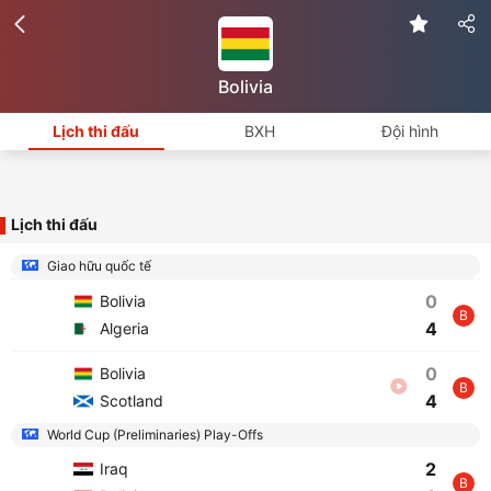
Bolivia
Lịch thi đấu
BXH
Đội hình
Lịch thi đấu
Giao hữu quốc tế
0
Bolivia
B
4
Algeria
0
Bolivia
B
4
Scotland
World Cup (Preliminaries) Play-Offs
2
Iraq
B