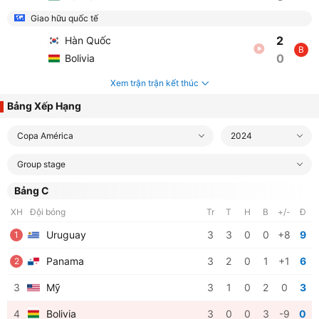
Giao hữu quốc tế
2
Hàn Quốc
B
0
Bolivia
Xem trận trận kết thúc
Bảng Xếp Hạng
Copa América
2024
Group stage
Bảng C
XH
Đội bóng
Tr
T
H
B
+/-
Đ
Uruguay
3
3
0
0
+8
9
1
Panama
3
2
0
1
+1
6
2
3
Mỹ
3
1
0
2
0
3
4
Bolivia
3
0
0
3
-9
0