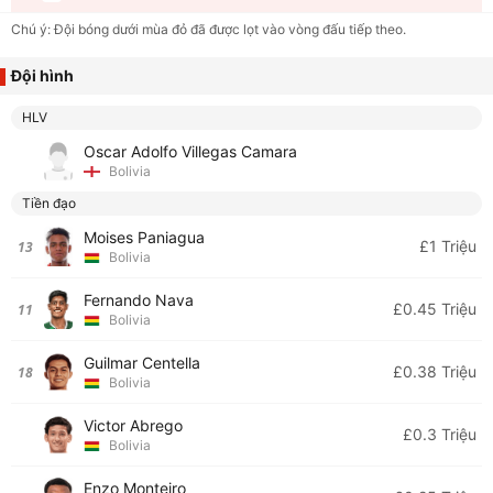
Chú ý: Đội bóng dưới mùa đỏ đã được lọt vào vòng đấu tiếp theo.
Đội hình
HLV
Oscar Adolfo Villegas Camara
Bolivia
Tiền đạo
Moises Paniagua
£1 Triệu
13
Bolivia
Fernando Nava
£0.45 Triệu
11
Bolivia
Guilmar Centella
£0.38 Triệu
18
Bolivia
Victor Abrego
£0.3 Triệu
Bolivia
Enzo Monteiro