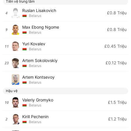
Tiền vệ trung tâm
Ruslan Lisakovich
£0.8 Triệu
4
Belarus
Max Ebong Ngome
£0.8 Triệu
9
Belarus
Yuri Kovalev
£0.45 Triệu
11
Belarus
Artem Sokolovskiy
£0.12 Triệu
23
Belarus
Artem Kontsevoy
Belarus
Hậu vệ
Valeriy Gromyko
£1.5 Triệu
10
Belarus
Kirill Pechenin
£1.2 Triệu
2
Belarus