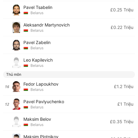
Pavel Tsabelin
£0.25 Triệu
Belarus
Aleksandr Martynovich
£0.22 Triệu
Belarus
Pavel Zabelin
Belarus
Leo Kapilevich
Belarus
Thủ môn
Fedor Lapoukhov
£1.2 Triệu
16
Belarus
Pavel Pavlyuchenko
£1 Triệu
12
Belarus
Maksim Belov
£0.35 Triệu
Belarus
Maksim Plotnikov