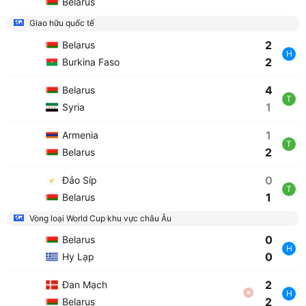
Belarus
Giao hữu quốc tế
2
Belarus
H
2
Burkina Faso
4
Belarus
T
1
Syria
1
Armenia
T
2
Belarus
0
Đảo Síp
T
1
Belarus
Vòng loại World Cup khu vực châu Âu
0
Belarus
H
0
Hy Lạp
2
Đan Mạch
H
2
Belarus