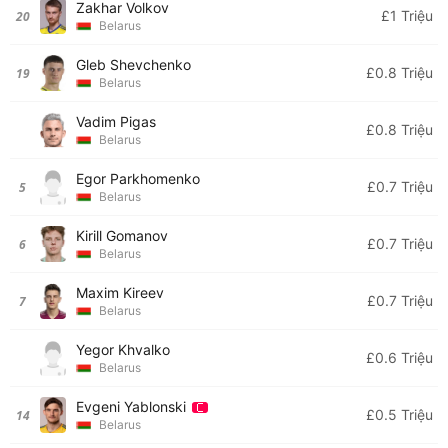
Zakhar Volkov
£1 Triệu
20
Belarus
Gleb Shevchenko
£0.8 Triệu
19
Belarus
Vadim Pigas
£0.8 Triệu
Belarus
Egor Parkhomenko
£0.7 Triệu
5
Belarus
Kirill Gomanov
£0.7 Triệu
6
Belarus
Maxim Kireev
£0.7 Triệu
7
Belarus
Yegor Khvalko
£0.6 Triệu
Belarus
Evgeni Yablonski
£0.5 Triệu
14
Belarus