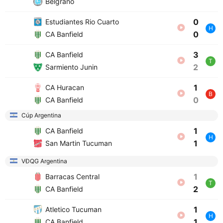
Belgrano
0
Estudiantes Rio Cuarto
H
0
CA Banfield
3
CA Banfield
T
2
Sarmiento Junin
1
CA Huracan
B
0
CA Banfield
Cúp Argentina
1
CA Banfield
H
1
San Martin Tucuman
VĐQG Argentina
1
Barracas Central
T
2
CA Banfield
1
Atletico Tucuman
H
1
CA Banfield