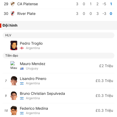
29
CA Platense
3
0
1
2
-5
1
30
River Plate
3
0
0
3
-3
0
Đội hình
HLV
Pedro Troglio
Argentina
Tiền đạo
Mauro Mendez
£2 Triệu
Uruguay
Lisandro Pinero
£0.3 Triệu
7
Argentina
Bruno Christian Sepulveda
£0.3 Triệu
9
Argentina
Federico Medina
£0.3 Triệu
18
Argentina