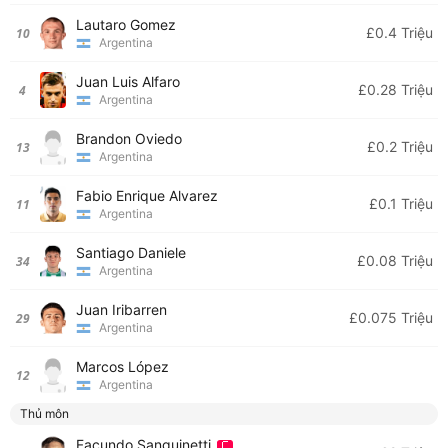
Lautaro Gomez
£0.4 Triệu
10
Argentina
Juan Luis Alfaro
£0.28 Triệu
4
Argentina
Brandon Oviedo
£0.2 Triệu
13
Argentina
Fabio Enrique Alvarez
£0.1 Triệu
11
Argentina
Santiago Daniele
£0.08 Triệu
34
Argentina
Juan Iribarren
£0.075 Triệu
29
Argentina
Marcos López
12
Argentina
Thủ môn
Facundo Sanguinetti