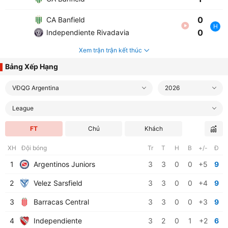
0
CA Banfield
H
0
Independiente Rivadavia
Xem trận trận kết thúc
Bảng Xếp Hạng
VĐQG Argentina
2026
League
FT
Chủ
Khách
XH
Đội bóng
Tr
T
H
B
+/-
Đ
1
Argentinos Juniors
3
3
0
0
+5
9
2
Velez Sarsfield
3
3
0
0
+4
9
3
Barracas Central
3
3
0
0
+3
9
4
Independiente
3
2
0
1
+2
6