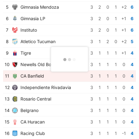
5
Gimnasia Mendoza
3
2
0
1
+2
6
6
Gimnasia LP
3
2
0
1
+1
6
7
Instituto
3
2
0
1
+1
6
8
Atletico Tucuman
3
1
2
0
+2
5
9
Tigre
3
1
1
1
+1
4
10
Newells Old Boys
3
1
1
1
0
4
11
CA Banfield
3
1
1
1
0
4
12
Independiente Rivadavia
3
1
1
1
0
4
13
Rosario Central
3
1
1
1
0
4
14
Belgrano
3
1
1
1
0
4
15
CA Huracan
3
1
1
1
0
4
16
Racing Club
3
1
1
1
-1
4