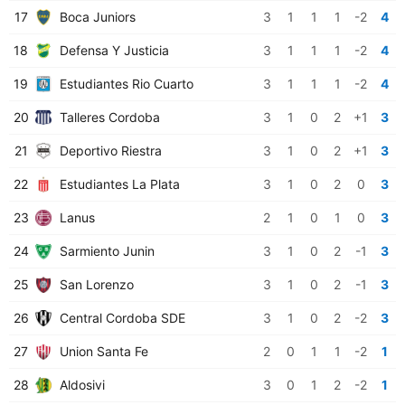
17
Boca Juniors
3
1
1
1
-2
4
18
Defensa Y Justicia
3
1
1
1
-2
4
19
Estudiantes Rio Cuarto
3
1
1
1
-2
4
20
Talleres Cordoba
3
1
0
2
+1
3
21
Deportivo Riestra
3
1
0
2
+1
3
22
Estudiantes La Plata
3
1
0
2
0
3
23
Lanus
2
1
0
1
0
3
24
Sarmiento Junin
3
1
0
2
-1
3
25
San Lorenzo
3
1
0
2
-1
3
26
Central Cordoba SDE
3
1
0
2
-2
3
27
Union Santa Fe
2
0
1
1
-2
1
28
Aldosivi
3
0
1
2
-2
1