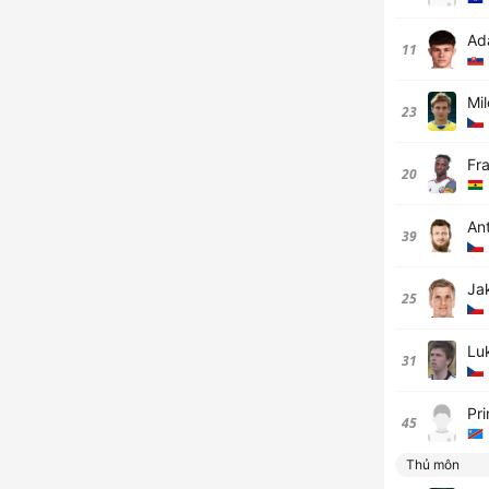
Ad
11
Mi
23
Fr
20
An
39
Ja
25
Lu
31
Pr
45
Thủ môn