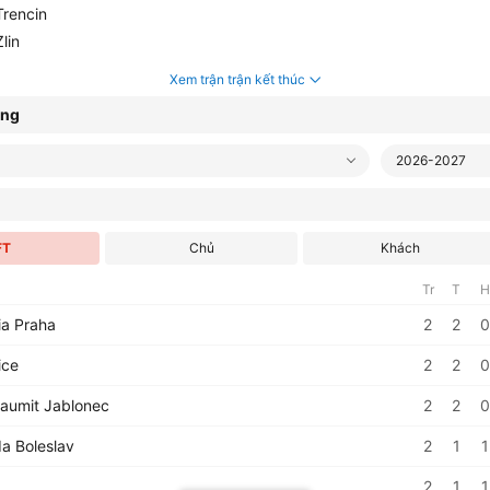
rencin
lin
Xem trận trận kết thúc
ạng
2026-2027
FT
Chủ
Khách
Tr
T
H
ia Praha
2
2
0
ice
2
2
0
aumit Jablonec
2
2
0
a Boleslav
2
1
1
2
1
1