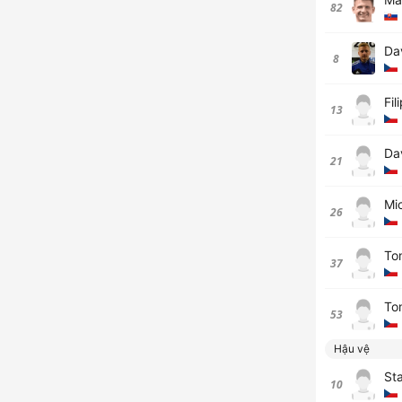
82
Da
8
Fil
13
Da
21
Mi
26
To
37
To
53
Hậu vệ
Sta
10