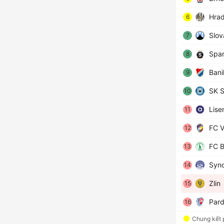
Hrad
6
Slov
7
Spar
8
Bani
9
SK S
10
Lise
11
FC Vi
12
FC B
13
Syno
14
Zlin
15
Pard
16
Chung kết 