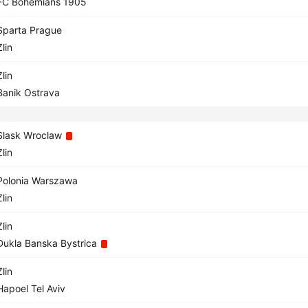
C Bohemians 1905
parta Prague
lin
lin
anik Ostrava
lask Wroclaw
lin
olonia Warszawa
lin
lin
ukla Banska Bystrica
lin
apoel Tel Aviv