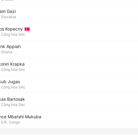
am Gazi
Slovakia
los Kopecny
Cộng hòa Séc
ank Appiah
Ghana
tonin Krapka
Cộng hòa Séc
kub Jugas
Cộng hòa Séc
kas Bartosak
Cộng hòa Séc
ince Mbatshi Mukuba
D.R. Congo