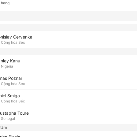
ụ hạng
onislav Cervenka
Cộng hòa Séc
anley Kanu
Nigeria
mas Poznar
Cộng hòa Séc
niel Smiga
Cộng hòa Séc
ustapha Toure
Senegal
 tâm
ian Pisoja