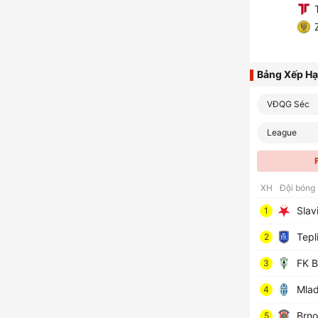
T
Z
Bảng Xếp H
VĐQG Séc
League
XH
Đội bóng
Slav
1
Tepl
2
FK B
3
Mlad
4
Brno
5