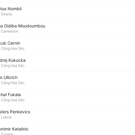
etus Nombil
Ghana
ss Didiba Moudoumbou
Cameroon
kub Cernin
Cộng hòa Séc
drej Kukucka
Cộng hòa Séc
m Ulbrich
Cộng hòa Séc
chal Fukala
Cộng hòa Séc
sters Penkevics
Latvia
nimir Katalinic
Croatia