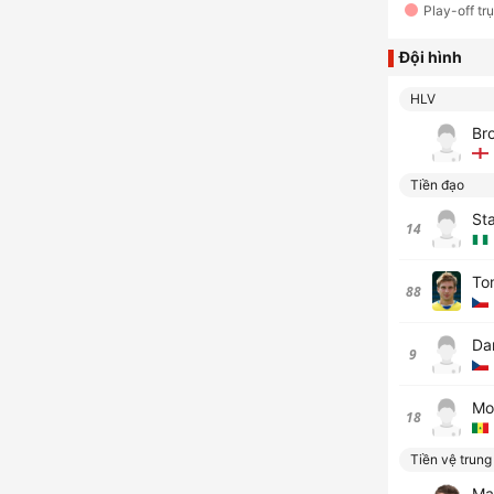
Play-off tr
Đội hình
HLV
Br
Tiền đạo
St
14
To
88
Da
9
Mo
18
Tiền vệ trung
Mar