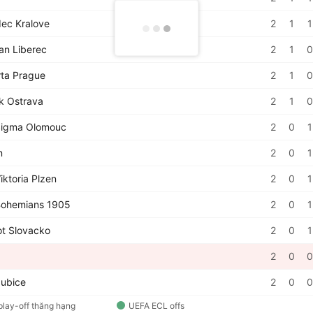
ec Kralove
2
1
1
an Liberec
2
1
0
ta Prague
2
1
0
k Ostrava
2
1
0
igma Olomouc
2
0
1
n
2
0
1
ktoria Plzen
2
0
1
ohemians 1905
2
0
1
t Slovacko
2
0
1
2
0
0
ubice
2
0
0
play-off thăng hạng
UEFA ECL offs