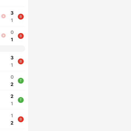
3
B
1
0
B
1
3
B
1
0
T
2
2
T
1
1
B
2