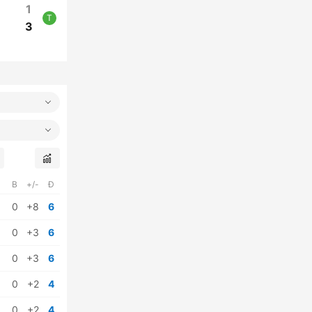
1
T
3
B
+/-
Đ
0
+8
6
0
+3
6
0
+3
6
0
+2
4
0
+2
4