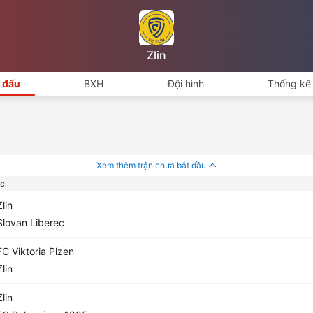
Zlin
i đấu
BXH
Đội hình
Thống kê 
Xem thêm trận chưa bắt đầu
c
lin
lovan Liberec
C Viktoria Plzen
lin
lin