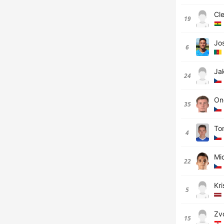
Cl
19
Jo
6
Ja
24
On
35
To
4
Mi
22
Kri
5
Zvo
15