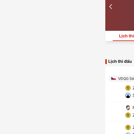
Lịch th
Lịch thi đấu
VĐQG Sé
Z
S
F
Z
Z