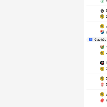
F
S
Z
Z
B
Giao hữu
S
Z
P
Z
Z
D
Z
H