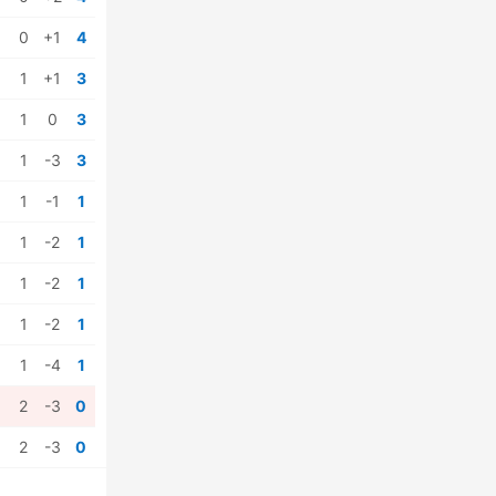
0
+1
4
1
+1
3
1
0
3
1
-3
3
1
-1
1
1
-2
1
1
-2
1
1
-2
1
1
-4
1
2
-3
0
2
-3
0