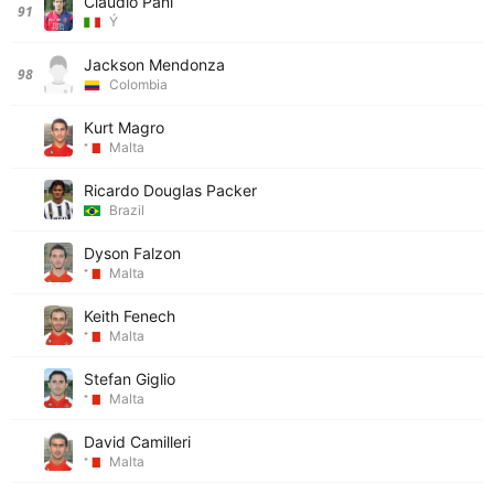
Claudio Pani
91
Ý
Jackson Mendonza
98
Colombia
Kurt Magro
Malta
Ricardo Douglas Packer
Brazil
Dyson Falzon
Malta
Keith Fenech
Malta
Stefan Giglio
Malta
David Camilleri
Malta