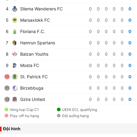
4
Sliema Wanderers FC
0
0
0
0
0
0
5
Marsaxlokk FC
0
0
0
0
0
0
6
Floriana F.C.
0
0
0
0
0
0
7
Hamrun Spartans
0
0
0
0
0
0
8
Balzan Youths
0
0
0
0
0
0
9
Mosta FC
0
0
0
0
0
0
St. Patrick FC
0
0
0
0
0
0
10
Birzebbuga
0
0
0
0
0
0
11
Gzira United
0
0
0
0
0
0
12
Vòng loại Cúp C1
UEFA ECL qualifying
Play-off trụ hạng
Đội xuống hạng
Đội hình