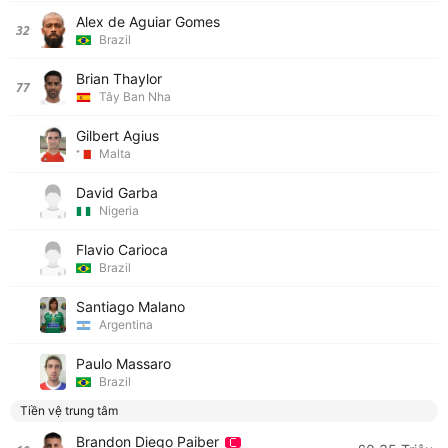
Alex de Aguiar Gomes
32
Brazil
Brian Thaylor
77
Tây Ban Nha
Gilbert Agius
Malta
David Garba
Nigeria
Flavio Carioca
Brazil
Santiago Malano
Argentina
Paulo Massaro
Brazil
Tiền vệ trung tâm
Brandon Diego Paiber