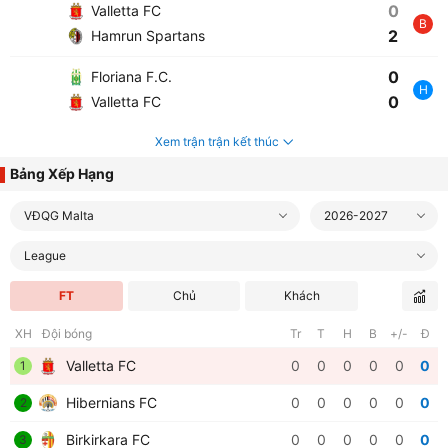
0
Valletta FC
B
2
Hamrun Spartans
0
Floriana F.C.
H
0
Valletta FC
Xem trận trận kết thúc
Bảng Xếp Hạng
VĐQG Malta
2026-2027
League
FT
Chủ
Khách
XH
Đội bóng
Tr
T
H
B
+/-
Đ
Valletta FC
0
0
0
0
0
0
1
Hibernians FC
0
0
0
0
0
0
2
Birkirkara FC
0
0
0
0
0
0
3