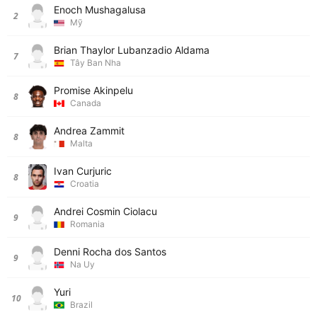
Enoch Mushagalusa
2
Mỹ
Brian Thaylor Lubanzadio Aldama
7
Tây Ban Nha
Promise Akinpelu
8
Canada
Andrea Zammit
8
Malta
Ivan Curjuric
8
Croatia
Andrei Cosmin Ciolacu
9
Romania
Denni Rocha dos Santos
9
Na Uy
Yuri
10
Brazil