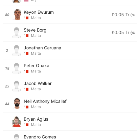
Keyon Ewurum
£0.05 Triệu
80
Malta
Steve Borg
£0.05 Triệu
Malta
Jonathan Caruana
2
Malta
Peter Ohaka
18
Malta
Jacob Walker
25
Malta
Neil Anthony Micallef
44
Malta
Bryan Agius
Malta
Evandro Gomes