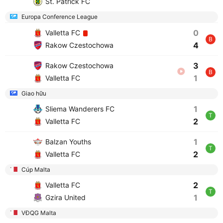
St. Patrick FC
Europa Conference League
0
Valletta FC
B
4
Rakow Czestochowa
3
Rakow Czestochowa
B
1
Valletta FC
Giao hữu
1
Sliema Wanderers FC
T
2
Valletta FC
1
Balzan Youths
T
2
Valletta FC
Cúp Malta
2
Valletta FC
T
1
Gzira United
VĐQG Malta