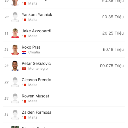
£0.35 Triệu
10
Malta
Yankam Yannick
£0.35 Triệu
20
Malta
Jake Azzopardi
£0.25 Triệu
11
Malta
Roko Prsa
£0.18 Triệu
21
Croatia
Petar Sekulovic
£0.075 Triệu
23
Montenegro
Cleavon Frendo
22
Malta
Rowen Muscat
24
Malta
Zaiden Formosa
31
Malta