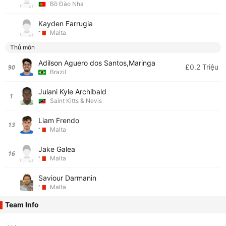
Bồ Đào Nha
Kayden Farrugia
Malta
Thủ môn
Adilson Aguero dos Santos,Maringa
£0.2 Triệu
90
Brazil
Julani Kyle Archibald
1
Saint Kitts & Nevis
Liam Frendo
13
Malta
Jake Galea
16
Malta
Saviour Darmanin
Malta
Team Info