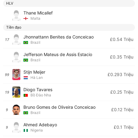
HLV
Thane Micallef
Malta
Tiền đạo
Jhonnattann Benites da Conceicao
£0.54 Triệu
17
Brazil
Jefferson Mateus de Assis Estacio
£0.35 Triệu
Brazil
Stijn Meijer
£0.293 Triệu
99
Hà Lan
Diogo Tavares
£0.25 Triệu
19
Bồ Đào Nha
Bruno Gomes de Oliveira Conceicao
£0.12 Triệu
9
Brazil
Ahmed Adebayo
£0.1 Triệu
9
Nigeria