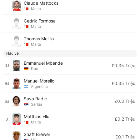
Claude Mattocks
Malta
Cedrik Formosa
Malta
Thomas Melillo
Malta
Hậu vệ
Emmanuel Mbende
£0.35 Triệu
33
Đức
Manuel Morello
£0.35 Triệu
94
Argentina
Sava Radic
£0.3 Triệu
55
Serbia
Matthias Ellul
£0.2 Triệu
3
Malta
Shaft Brewer
£0.1 Triệu
Mỹ