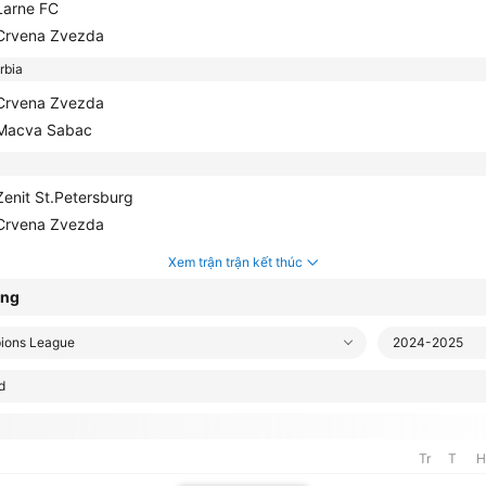
arne FC
rvena Zvezda
bia
rvena Zvezda
acva Sabac
enit St.Petersburg
rvena Zvezda
Xem trận trận kết thúc
ạng
ions League
2024-2025
d
Tr
T
H