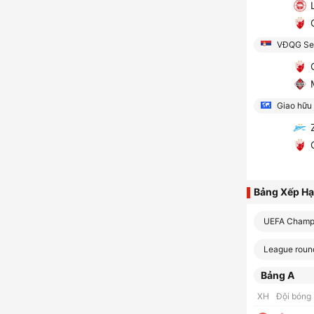
L
C
VĐQG Ser
C
M
Giao hữu
Z
C
Bảng Xếp H
UEFA Champ
League roun
Bảng A
XH
Đội bóng