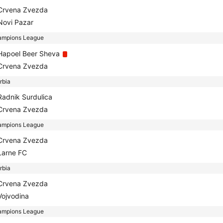
rvena Zvezda
ovi Pazar
mpions League
apoel Beer Sheva
rvena Zvezda
bia
adnik Surdulica
rvena Zvezda
mpions League
rvena Zvezda
arne FC
bia
rvena Zvezda
ojvodina
mpions League