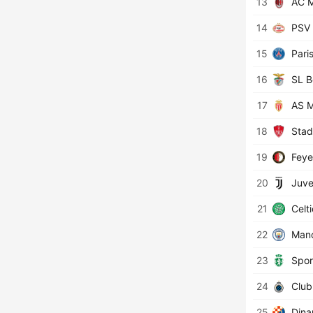
13
AC M
14
PSV 
15
Pari
16
SL B
17
AS 
18
Stad
19
Feye
20
Juve
21
Celti
22
Manc
23
Spor
24
Club
25
Din