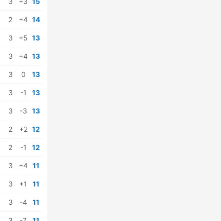
3
+3
15
2
+4
14
3
+5
13
3
+4
13
3
0
13
3
-1
13
3
-3
13
2
+2
12
2
-1
12
3
+4
11
3
+1
11
3
-4
11
3
-7
11