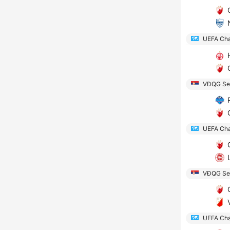
C
N
UEFA Cha
H
C
VĐQG Ser
R
C
UEFA Cha
C
L
VĐQG Ser
C
V
UEFA Cha