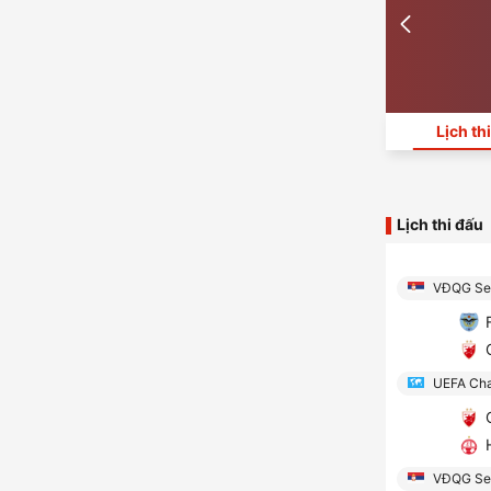
Lịch th
Lịch thi đấu
VĐQG Ser
F
C
UEFA Cha
C
H
VĐQG Ser