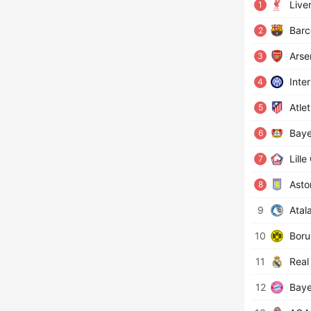
Live
1
Barc
2
Arse
3
Inter
4
Atle
5
Baye
6
Lill
7
Aston
8
9
Atal
10
Boru
11
Real
12
Baye