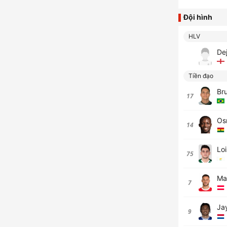
Đội hình
HLV
De
Tiền đạo
Br
17
Os
14
Lo
75
Ma
7
Ja
9