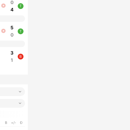
0
T
4
5
T
0
3
B
1
B
+/-
Đ