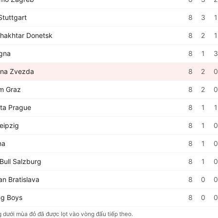
Stuttgart
8
3
1
hakhtar Donetsk
8
2
1
gna
8
1
3
ena Zvezda
8
2
0
m Graz
8
2
0
ta Prague
8
1
1
eipzig
8
1
0
na
8
1
0
Bull Salzburg
8
1
0
an Bratislava
8
0
0
g Boys
8
0
0
 dưới mùa đỏ đã được lọt vào vòng đấu tiếp theo.