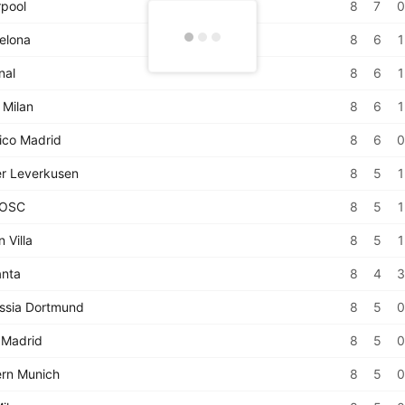
rpool
8
7
0
elona
8
6
1
nal
8
6
1
 Milan
8
6
1
tico Madrid
8
6
0
r Leverkusen
8
5
1
e OSC
8
5
1
 Villa
8
5
1
anta
8
4
3
ssia Dortmund
8
5
0
 Madrid
8
5
0
rn Munich
8
5
0