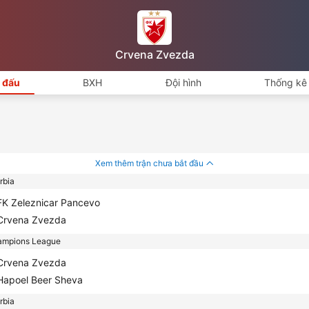
Crvena Zvezda
i đấu
BXH
Đội hình
Thống kê 
Xem thêm trận chưa bắt đầu
bia
K Zeleznicar Pancevo
rvena Zvezda
mpions League
rvena Zvezda
apoel Beer Sheva
bia