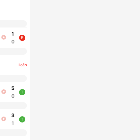
1
B
0
Hoãn
5
T
0
3
T
1