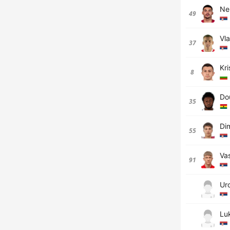
Ne
49
Vla
37
Kri
8
Do
35
Dim
55
Vas
91
Uro
Lu