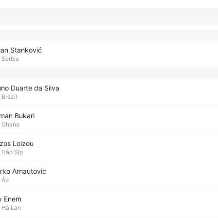
jan Stanković
Serbia
uno Duarte da Silva
Brazil
man Bukari
Ghana
izos Loizou
Đảo Síp
rko Arnautovic
Áo
y Enem
Hà Lan