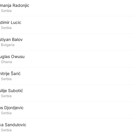
manja Radonjic
Serbia
dimir Lucic
Serbia
stiyan Balov
Bulgaria
uglas Owusu
Ghana
itrije Šarić
Serbia
ilije Subotić
Serbia
s Djordjevic
Serbia
ka Sandulovic
Serbia