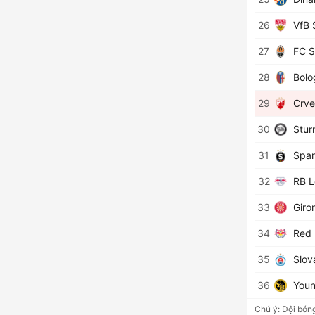
26
VfB 
27
FC S
28
Bolo
29
Crv
30
Stur
31
Spar
32
RB L
33
Giro
34
Red 
35
Slov
36
Youn
Chú ý: Đội bóng