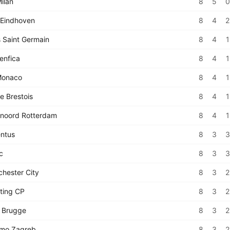
ilan
8
5
0
Eindhoven
8
4
2
s Saint Germain
8
4
1
enfica
8
4
1
Monaco
8
4
1
e Brestois
8
4
1
noord Rotterdam
8
4
1
ntus
8
3
3
c
8
3
3
hester City
8
3
2
ting CP
8
3
2
 Brugge
8
3
2
amo Zagreb
8
3
2