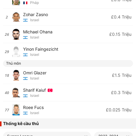
Pháp
Zohar Zasno
£0.4 Triệu
2
Israel
Michael Ohana
£0.15 Triệu
26
Israel
Yinon Faingezicht
29
Israel
Thủ môn
Omri Glazer
£1.5 Triệu
18
Israel
Sharif Kaiuf
£0.3 Triệu
40
Israel
Roee Fucs
£0.025 Triệu
77
Israel
Thống kê cầu thủ