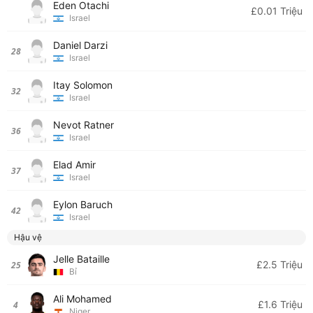
Eden Otachi
£0.01 Triệu
Israel
Daniel Darzi
28
Israel
Itay Solomon
32
Israel
Nevot Ratner
36
Israel
Elad Amir
37
Israel
Eylon Baruch
42
Israel
Hậu vệ
Jelle Bataille
£2.5 Triệu
25
Bỉ
Ali Mohamed
£1.6 Triệu
4
Niger