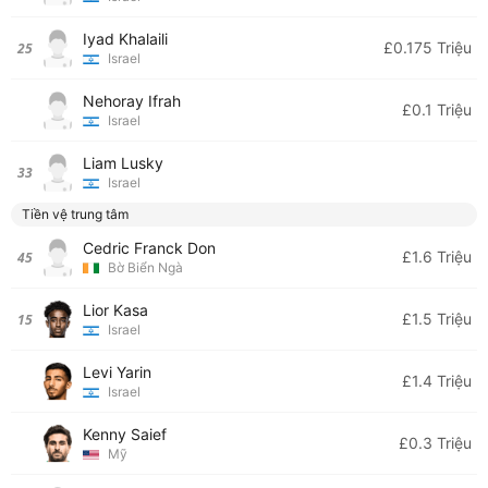
Iyad Khalaili
£0.175 Triệu
25
Israel
Nehoray Ifrah
£0.1 Triệu
Israel
Liam Lusky
33
Israel
Tiền vệ trung tâm
Cedric Franck Don
£1.6 Triệu
45
Bờ Biển Ngà
Lior Kasa
£1.5 Triệu
15
Israel
Levi Yarin
£1.4 Triệu
Israel
Kenny Saief
£0.3 Triệu
Mỹ