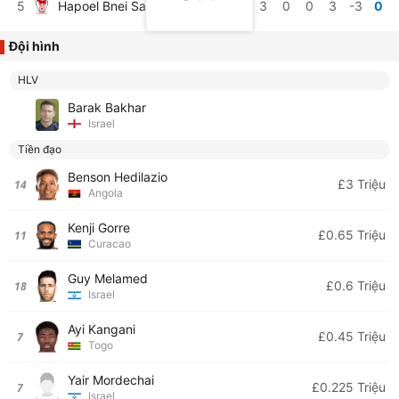
5
Hapoel Bnei Sakhnin FC
3
0
0
3
-3
0
Đội hình
HLV
Barak Bakhar
Israel
Tiền đạo
Benson Hedilazio
£3 Triệu
14
Angola
Kenji Gorre
£0.65 Triệu
11
Curacao
Guy Melamed
£0.6 Triệu
18
Israel
Ayi Kangani
£0.45 Triệu
7
Togo
Yair Mordechai
£0.225 Triệu
7
Israel