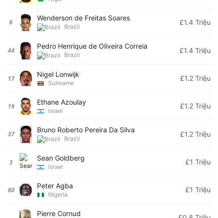
Wenderson de Freitas Soares
£1.4 Triệu
6
Brazil
Pedro Henrique de Oliveira Correia
£1.4 Triệu
44
Brazil
Nigel Lonwijk
£1.2 Triệu
17
Suriname
Ethane Azoulay
£1.2 Triệu
19
Israel
Bruno Roberto Pereira Da Silva
£1.2 Triệu
37
Brazil
Sean Goldberg
£1 Triệu
3
Israel
Peter Agba
£1 Triệu
80
Nigeria
Pierre Cornud
£0.8 Triệu