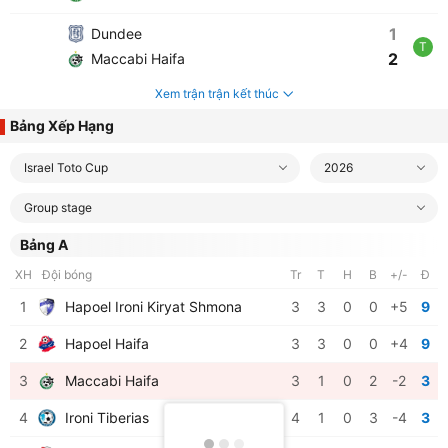
1
Dundee
T
2
Maccabi Haifa
Xem trận trận kết thúc
Bảng Xếp Hạng
Israel Toto Cup
2026
Group stage
Bảng A
XH
Đội bóng
Tr
T
H
B
+/-
Đ
1
Hapoel Ironi Kiryat Shmona
3
3
0
0
+5
9
2
Hapoel Haifa
3
3
0
0
+4
9
3
Maccabi Haifa
3
1
0
2
-2
3
4
Ironi Tiberias
4
1
0
3
-4
3