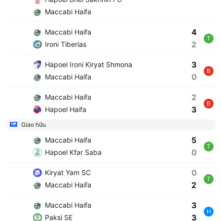
Maccabi Haifa
4
Maccabi Haifa
T
2
Ironi Tiberias
3
Hapoel Ironi Kiryat Shmona
B
0
Maccabi Haifa
2
Maccabi Haifa
B
3
Hapoel Haifa
Giao hữu
5
Maccabi Haifa
T
0
Hapoel Kfar Saba
0
Kiryat Yam SC
T
2
Maccabi Haifa
3
Maccabi Haifa
H
3
Paksi SE