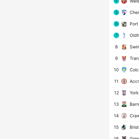
Wals
4
Ches
5
Port
6
Oldh
7
8
Swi
9
Tran
10
Colc
11
Accr
12
York
13
Barn
14
Craw
15
Brist
16
Grim