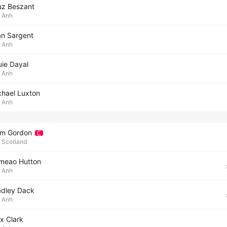
uz Beszant
Anh
an Sargent
Anh
uie Dayal
Anh
chael Luxton
Anh
am Gordon
Scotland
meao Hutton
Anh
adley Dack
Anh
x Clark