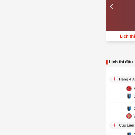
Lịch th
Lịch thi đấu
Hạng 4 A
F
G
G
W
Cúp Liên
G