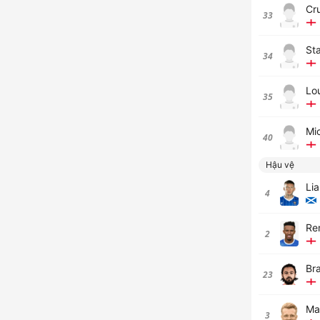
Cr
33
St
34
Lo
35
Mi
40
Hậu vệ
Li
4
Re
2
Br
23
Ma
3