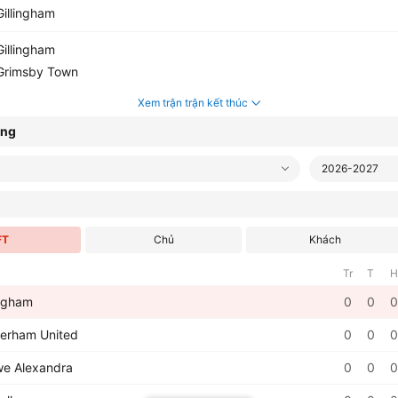
illingham
illingham
rimsby Town
Xem trận trận kết thúc
ạng
2026-2027
FT
Chủ
Khách
Tr
T
H
ingham
0
0
0
erham United
0
0
0
e Alexandra
0
0
0