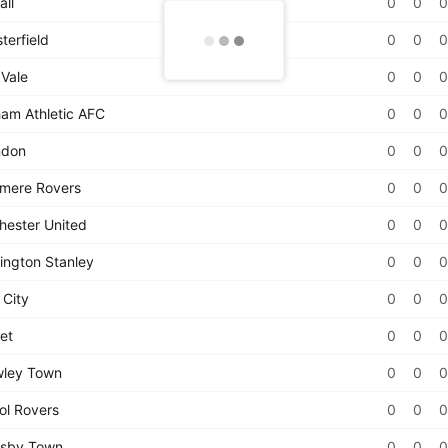
all
0
0
0
terfield
0
0
0
 Vale
0
0
0
am Athletic AFC
0
0
0
ndon
0
0
0
mere Rovers
0
0
0
hester United
0
0
0
ington Stanley
0
0
0
 City
0
0
0
et
0
0
0
ley Town
0
0
0
ol Rovers
0
0
0
sby Town
0
0
0