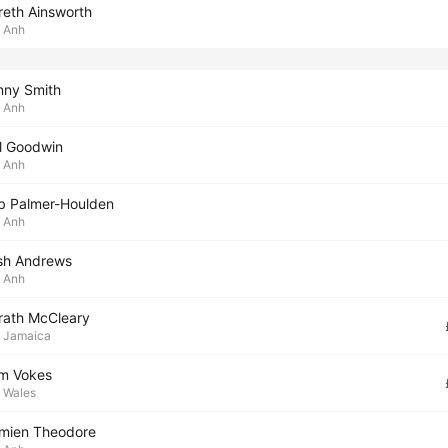
reth Ainsworth
Anh
nny Smith
Anh
ll Goodwin
Anh
b Palmer-Houlden
Anh
sh Andrews
Anh
rath McCleary
Jamaica
m Vokes
Wales
mien Theodore