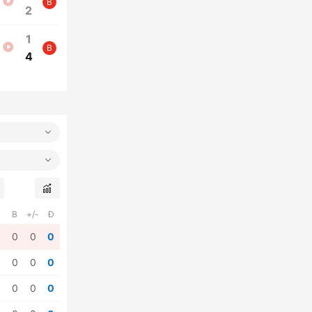
B
2
1
B
4
B
+/-
Đ
0
0
0
0
0
0
0
0
0