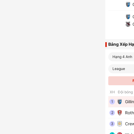
G
G
G
Bảng Xếp H
Hạng 4 Anh
League
XH
Đội bóng
Gill
1
Roth
2
Crew
3