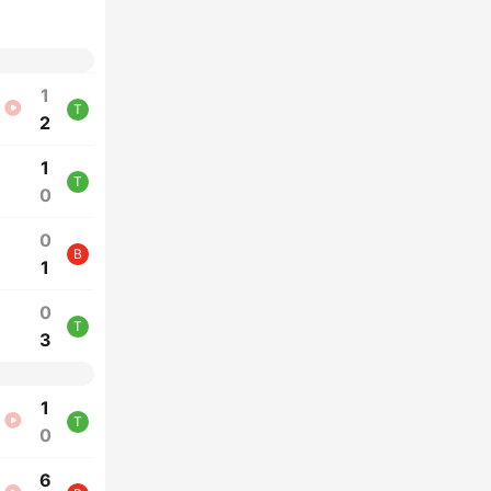
1
T
2
1
T
0
0
B
1
0
T
3
1
T
0
6