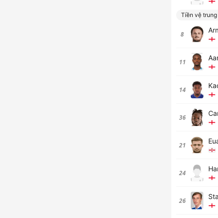
Tiền vệ trung
Arm
8
Aa
11
Ka
14
Ca
36
Eu
21
Ha
24
St
26