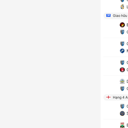
L
Giao hữu
E
G
G
M
G
C
D
G
Hạng 4 A
G
S
B