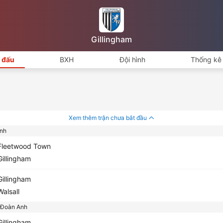
Gillingham
i đấu
BXH
Đội hình
Thống kê 
Xem thêm trận chưa bắt đầu
nh
leetwood Town
illingham
illingham
alsall
 Đoàn Anh
illingham