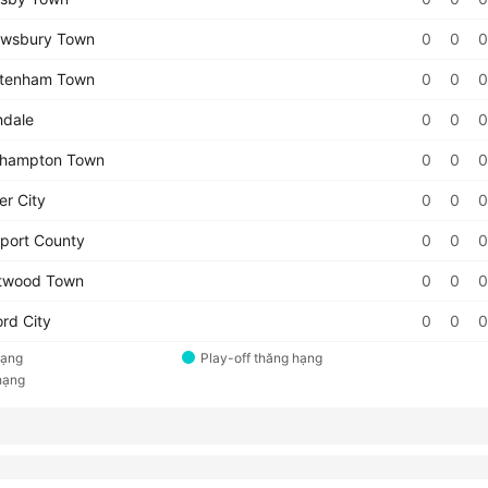
wsbury Town
0
0
0
tenham Town
0
0
0
dale
0
0
0
hampton Town
0
0
0
er City
0
0
0
ort County
0
0
0
twood Town
0
0
0
rd City
0
0
0
hạng
Play-off thăng hạng
hạng