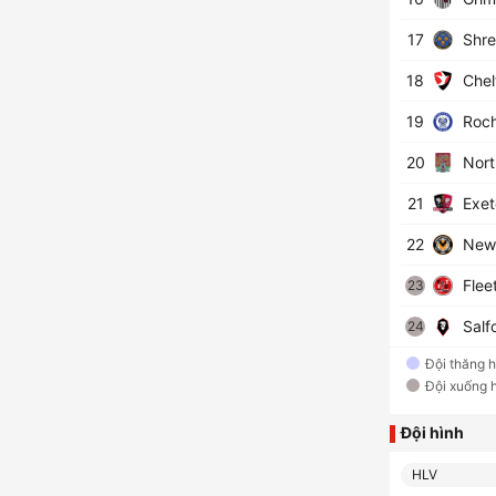
17
Shre
18
Chel
19
Roch
20
Nort
21
Exet
22
Newp
Flee
23
Salfo
24
Đội thăng 
Đội xuống 
Đội hình
HLV