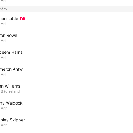
Anh
 tâm
ani Little
Anh
ron Rowe
Anh
deem Harris
Anh
meron Antwi
Anh
an Williams
Bắc Ireland
rry Waldock
Anh
anley Skipper
Anh