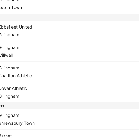
uton Town
bbsfleet United
illingham
illingham
illwall
illingham
harlton Athletic
over Athletic
illingham
nh
illingham
hrewsbury Town
arnet