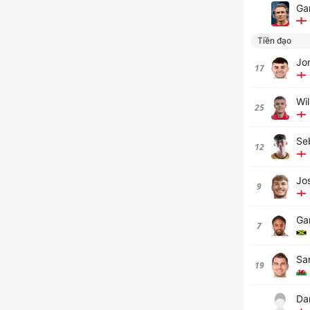
Ga
Tiền đạo
Jo
17
Wi
25
Se
12
Jo
9
Ga
7
Sa
19
Da