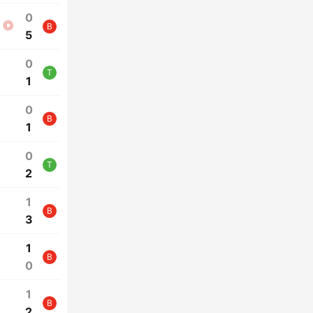
0
B
5
0
T
1
0
B
1
0
T
2
1
B
3
1
B
0
1
B
2