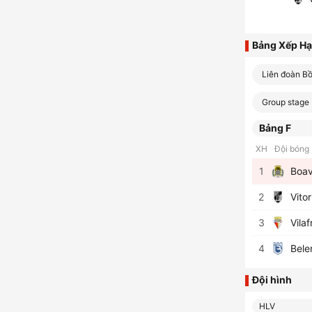
Bảng Xếp H
Liên đoàn B
Group stage
Bảng F
XH
Đội bóng
1
Boav
2
Vito
3
Vila
4
Bele
Đội hình
HLV