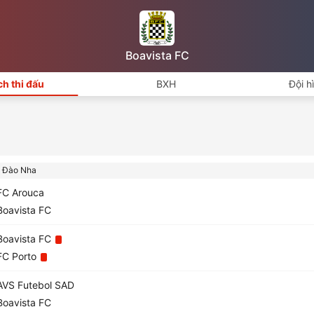
Boavista FC
ch thi đấu
BXH
Đội h
 Đào Nha
C Arouca
oavista FC
oavista FC
C Porto
VS Futebol SAD
oavista FC