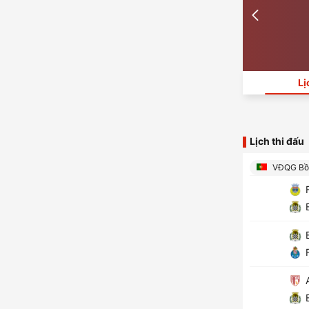
Lị
Lịch thi đấu
VĐQG Bồ
F
B
B
F
A
B