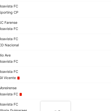
oavista FC
porting CP
C Farense
oavista FC
oavista FC
D Nacional
io Ave
oavista FC
oavista FC
il Vicente
oreirense
oavista FC
oavista FC
itoria Guimaraes