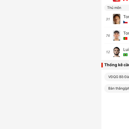
Thủ môn
To
31
To
76
Lui
12
Thống kê cầ
VĐQG Bồ Đà
Bàn thắng(ph