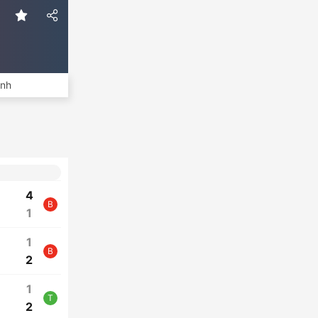
ình
4
B
1
1
B
2
1
T
2