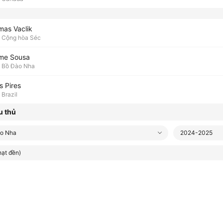
mas Vaclik
Cộng hòa Séc
me Sousa
Bồ Đào Nha
s Pires
Brazil
u thủ
o Nha
2024-2025
ạt đền)