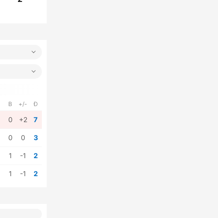
B
+/-
Đ
0
+2
7
0
0
3
1
-1
2
1
-1
2