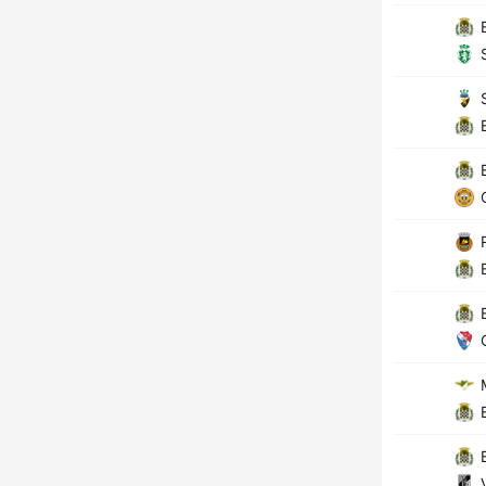
B
S
S
B
B
C
R
B
B
G
M
B
B
V