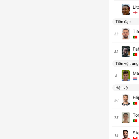
Lit
Tiền đạo
Ti
23
Fa
82
Tiền vệ trung
Ma
8
Hậu vệ
Fil
20
To
75
St
19