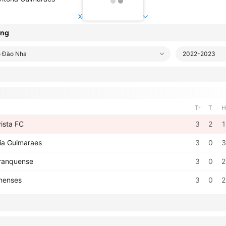
Xem trận trận kết thúc
ạng
ồ Đào Nha
2022-2023
Tr
T
H
ista FC
3
2
1
ria Guimaraes
3
0
3
franquense
3
0
2
nenses
3
0
2