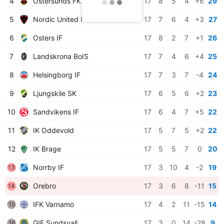
4
Ostersunds FK
17
8
5
4
+6
29
5
Nordic United FC
17
7
6
4
+3
27
6
Osters IF
17
8
2
7
+1
26
7
Landskrona BoIS
17
7
4
6
+4
25
8
Helsingborg IF
17
7
3
7
-4
24
9
Ljungskile SK
17
6
5
6
+2
23
10
Sandvikens IF
17
6
4
7
+5
22
11
IK Oddevold
17
5
7
5
+2
22
12
IK Brage
17
5
5
7
0
20
Norrby IF
17
3
10
4
-2
19
13
Orebro
17
3
6
8
-11
15
14
IFK Varnamo
17
4
2
11
-15
14
15
GIF Sundsvall
17
3
0
14
-28
9
16