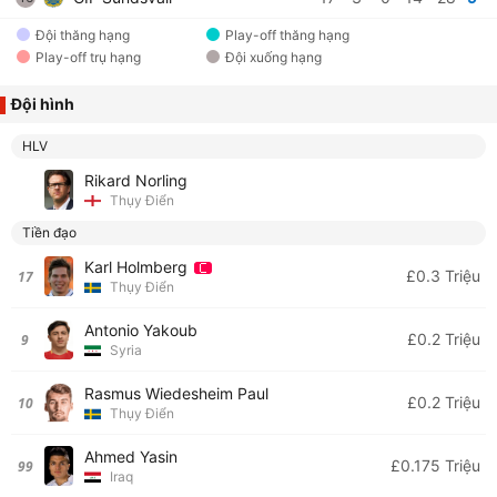
Đội thăng hạng
Play-off thăng hạng
Play-off trụ hạng
Đội xuống hạng
Đội hình
HLV
Rikard Norling
Thụy Điển
Tiền đạo
Karl Holmberg
£0.3 Triệu
17
Thụy Điển
Antonio Yakoub
£0.2 Triệu
9
Syria
Rasmus Wiedesheim Paul
£0.2 Triệu
10
Thụy Điển
Ahmed Yasin
£0.175 Triệu
99
Iraq