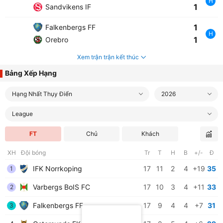
H
1
Sandvikens IF
1
Falkenbergs FF
H
1
Orebro
Xem trận trận kết thúc
Bảng Xếp Hạng
Hạng Nhất Thụy Điển
2026
League
FT
Chủ
Khách
XH
Đội bóng
Tr
T
H
B
+/-
Đ
IFK Norrkoping
17
11
2
4
+19
35
1
Varbergs BoIS FC
17
10
3
4
+11
33
2
Falkenbergs FF
17
9
4
4
+7
31
3