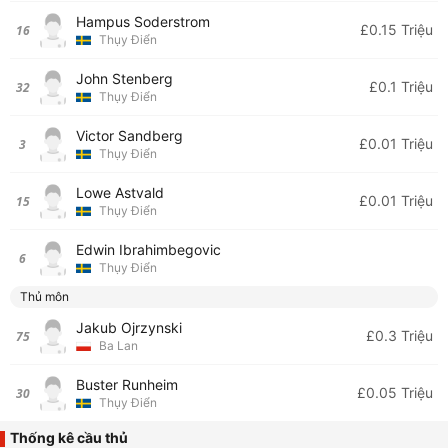
Hampus Soderstrom
£0.15 Triệu
16
Thụy Điển
John Stenberg
£0.1 Triệu
32
Thụy Điển
Victor Sandberg
£0.01 Triệu
3
Thụy Điển
Lowe Astvald
£0.01 Triệu
15
Thụy Điển
Edwin Ibrahimbegovic
6
Thụy Điển
Thủ môn
Jakub Ojrzynski
£0.3 Triệu
75
Ba Lan
Buster Runheim
£0.05 Triệu
30
Thụy Điển
Thống kê cầu thủ