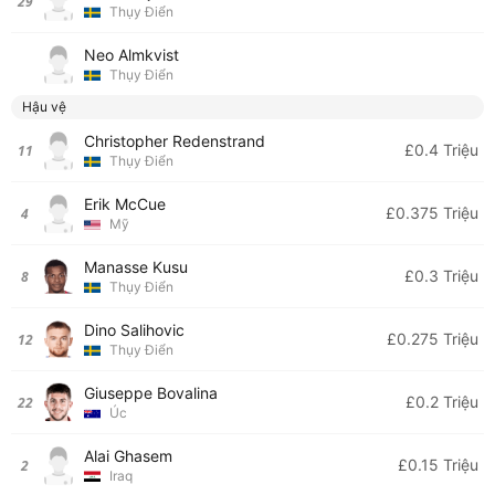
29
Thụy Điển
Neo Almkvist
Thụy Điển
Hậu vệ
Christopher Redenstrand
£0.4 Triệu
11
Thụy Điển
Erik McCue
£0.375 Triệu
4
Mỹ
Manasse Kusu
£0.3 Triệu
8
Thụy Điển
Dino Salihovic
£0.275 Triệu
12
Thụy Điển
Giuseppe Bovalina
£0.2 Triệu
22
Úc
Alai Ghasem
£0.15 Triệu
2
Iraq