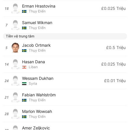
Erman Hrastovina
£0.025 Triệu
18
Thụy Điển
Samuel Wikman
7
Thụy Điển
Tiền vệ trung tâm
Jacob Ortmark
£0.5 Triệu
5
Thụy Điển
Hasan Dana
£0.025 Triệu
14
Liban
Wessam Dukhan
£0.01 Triệu
24
Syria
Fabian Wahlström
21
Thụy Điển
Marlon Wowoah
28
Thụy Điển
Amer Zeljkovic