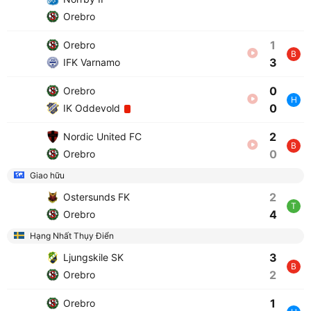
Orebro
1
Orebro
B
3
IFK Varnamo
0
Orebro
H
0
IK Oddevold
2
Nordic United FC
B
0
Orebro
Giao hữu
2
Ostersunds FK
T
4
Orebro
Hạng Nhất Thụy Điển
3
Ljungskile SK
B
2
Orebro
1
Orebro