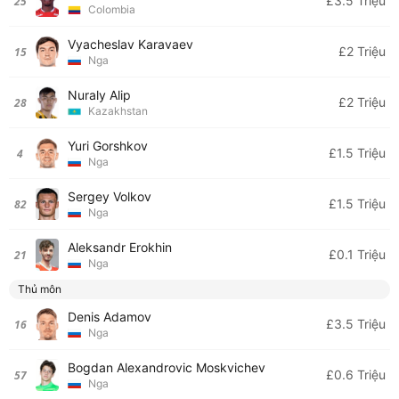
£3.5 Triệu
25
Colombia
Vyacheslav Karavaev
£2 Triệu
15
Nga
Nuraly Alip
£2 Triệu
28
Kazakhstan
Yuri Gorshkov
£1.5 Triệu
4
Nga
Sergey Volkov
£1.5 Triệu
82
Nga
Aleksandr Erokhin
£0.1 Triệu
21
Nga
Thủ môn
Denis Adamov
£3.5 Triệu
16
Nga
Bogdan Alexandrovic Moskvichev
£0.6 Triệu
57
Nga