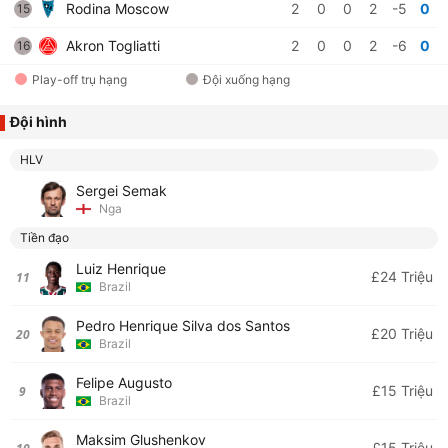
Rodina Moscow
2
0
0
2
-5
0
15
Akron Togliatti
2
0
0
2
-6
0
16
Play-off trụ hạng
Đội xuống hạng
Đội hình
HLV
Sergei Semak
Nga
Tiền đạo
Luiz Henrique
£24 Triệu
11
Brazil
Pedro Henrique Silva dos Santos
£20 Triệu
20
Brazil
Felipe Augusto
£15 Triệu
9
Brazil
Maksim Glushenkov
£15 Triệu