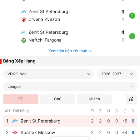
3
Zenit St.Petersburg
T
1
Crvena Zvezda
4
Zenit St.Petersburg
T
1
Neftchi Fargona
Xem trận trận kết thúc
Bảng Xếp Hạng
VĐQG Nga
2026-2027
League
FT
Chủ
Khách
XH
Đội bóng
Tr
T
H
B
+/-
Đ
1
Zenit St.Petersburg
2
2
0
0
+8
6
2
Spartak Moscow
2
2
0
0
+4
6