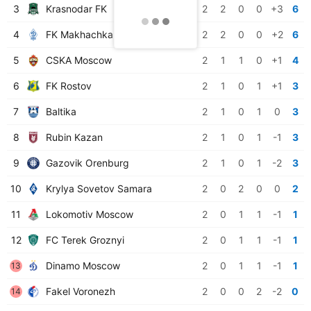
3
Krasnodar FK
2
2
0
0
+3
6
4
FK Makhachkala
2
2
0
0
+2
6
5
CSKA Moscow
2
1
1
0
+1
4
6
FK Rostov
2
1
0
1
+1
3
7
Baltika
2
1
0
1
0
3
8
Rubin Kazan
2
1
0
1
-1
3
9
Gazovik Orenburg
2
1
0
1
-2
3
10
Krylya Sovetov Samara
2
0
2
0
0
2
11
Lokomotiv Moscow
2
0
1
1
-1
1
12
FC Terek Groznyi
2
0
1
1
-1
1
Dinamo Moscow
2
0
1
1
-1
1
13
Fakel Voronezh
2
0
0
2
-2
0
14