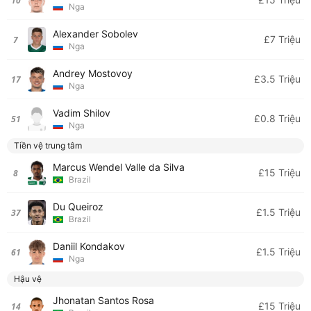
10
Nga
Alexander Sobolev
£7 Triệu
7
Nga
Andrey Mostovoy
£3.5 Triệu
17
Nga
Vadim Shilov
£0.8 Triệu
51
Nga
Tiền vệ trung tâm
Marcus Wendel Valle da Silva
£15 Triệu
8
Brazil
Du Queiroz
£1.5 Triệu
37
Brazil
Daniil Kondakov
£1.5 Triệu
61
Nga
Hậu vệ
Jhonatan Santos Rosa
£15 Triệu
14