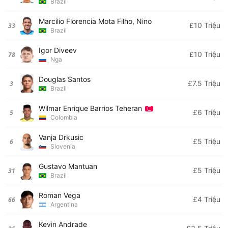
Brazil
Marcilio Florencia Mota Filho, Nino
£10 Triệu
33
Brazil
Igor Diveev
£10 Triệu
78
Nga
Douglas Santos
£7.5 Triệu
3
Brazil
Wilmar Enrique Barrios Teheran
£6 Triệu
5
Colombia
Vanja Drkusic
£5 Triệu
6
Slovenia
Gustavo Mantuan
£5 Triệu
31
Brazil
Roman Vega
£4 Triệu
66
Argentina
Kevin Andrade