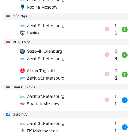
Rodina Moscow
Cúp Nga
1
Zenit St.Petersburg
T
0
Baltika
VĐQG Nga
0
Gazovik Orenburg
T
3
Zenit St.Petersburg
0
Akron Togliatti
T
5
Zenit St.Petersburg
Siêu Cúp Nga
1
Zenit St.Petersburg
H
1
Spartak Moscow
Giao hữu
1
Zenit St.Petersburg
H
1
FK Makhachkala