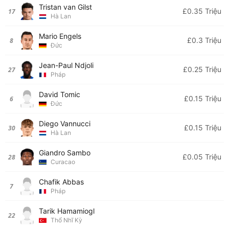
Tristan van Gilst
£0.35 Triệu
17
Hà Lan
Mario Engels
£0.3 Triệu
8
Đức
Jean-Paul Ndjoli
£0.25 Triệu
27
Pháp
David Tomic
£0.15 Triệu
6
Đức
Diego Vannucci
£0.15 Triệu
30
Hà Lan
Giandro Sambo
£0.05 Triệu
28
Curacao
Chafik Abbas
7
Pháp
Tarik Hamamiogl
22
Thổ Nhĩ Kỳ