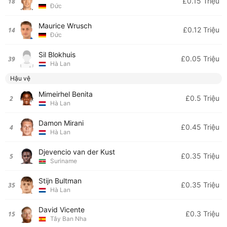
£0.15 Triệu
18
Đức
Maurice Wrusch
£0.12 Triệu
14
Đức
Sil Blokhuis
£0.05 Triệu
39
Hà Lan
Hậu vệ
Mimeirhel Benita
£0.5 Triệu
2
Hà Lan
Damon Mirani
£0.45 Triệu
4
Hà Lan
Djevencio van der Kust
£0.35 Triệu
5
Suriname
Stijn Bultman
£0.35 Triệu
35
Hà Lan
David Vicente
£0.3 Triệu
15
Tây Ban Nha