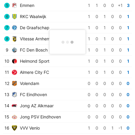
Emmen
1
1
0
0
+1
3
5
RKC Waalwijk
1
0
1
0
0
1
6
De Graafschap
1
0
1
0
0
1
7
Vitesse Arnhem
1
0
1
0
0
1
8
9
FC Den Bosch
1
0
1
0
0
1
10
Helmond Sport
1
0
1
0
0
1
11
Almere City FC
1
0
1
0
0
1
12
Volendam
0
0
0
0
0
0
13
FC Eindhoven
0
0
0
0
0
0
14
Jong AZ Alkmaar
0
0
0
0
0
0
15
Jong PSV Eindhoven
0
0
0
0
0
0
16
VVV Venlo
1
0
0
1
-1
0