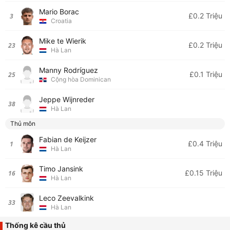
Mario Borac
£0.2 Triệu
3
Croatia
Mike te Wierik
£0.2 Triệu
23
Hà Lan
Manny Rodríguez
£0.1 Triệu
25
Cộng hòa Dominican
Jeppe Wijnreder
38
Hà Lan
Thủ môn
Fabian de Keijzer
£0.4 Triệu
1
Hà Lan
Timo Jansink
£0.15 Triệu
16
Hà Lan
Leco Zeevalkink
33
Hà Lan
Thống kê cầu thủ