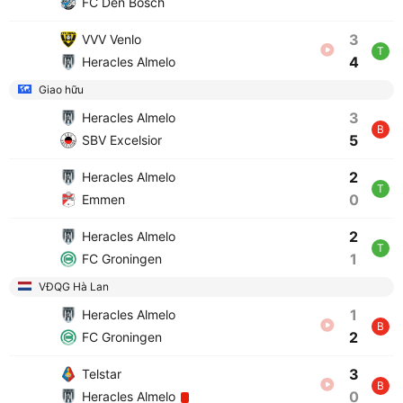
FC Den Bosch
3
VVV Venlo
T
4
Heracles Almelo
Giao hữu
3
Heracles Almelo
B
5
SBV Excelsior
2
Heracles Almelo
T
0
Emmen
2
Heracles Almelo
T
1
FC Groningen
VĐQG Hà Lan
1
Heracles Almelo
B
2
FC Groningen
3
Telstar
B
0
Heracles Almelo