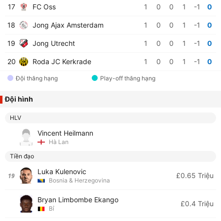
17
FC Oss
1
0
0
1
-1
0
18
Jong Ajax Amsterdam
1
0
0
1
-1
0
19
Jong Utrecht
1
0
0
1
-1
0
20
Roda JC Kerkrade
1
0
0
1
-1
0
Đội thăng hạng
Play-off thăng hạng
Đội hình
HLV
Vincent Heilmann
Hà Lan
Tiền đạo
Luka Kulenovic
£0.65 Triệu
19
Bosnia & Herzegovina
Bryan Limbombe Ekango
£0.4 Triệu
Bỉ