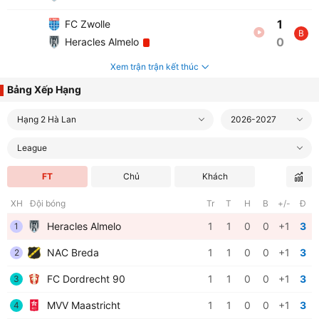
1
FC Zwolle
B
0
Heracles Almelo
Xem trận trận kết thúc
Bảng Xếp Hạng
Hạng 2 Hà Lan
2026-2027
League
FT
Chủ
Khách
XH
Đội bóng
Tr
T
H
B
+/-
Đ
Heracles Almelo
1
1
0
0
+1
3
1
NAC Breda
1
1
0
0
+1
3
2
FC Dordrecht 90
1
1
0
0
+1
3
3
MVV Maastricht
1
1
0
0
+1
3
4