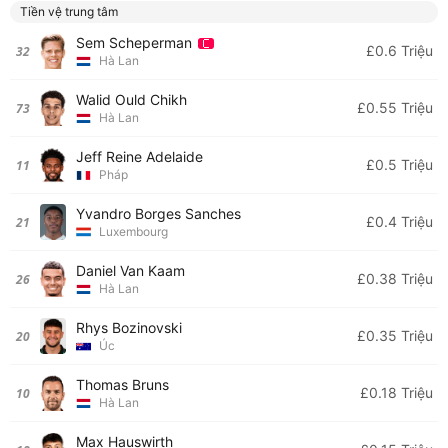
Tiền vệ trung tâm
Sem Scheperman
£0.6 Triệu
32
Hà Lan
Walid Ould Chikh
£0.55 Triệu
73
Hà Lan
Jeff Reine Adelaide
£0.5 Triệu
11
Pháp
Yvandro Borges Sanches
£0.4 Triệu
21
Luxembourg
Daniel Van Kaam
£0.38 Triệu
26
Hà Lan
Rhys Bozinovski
£0.35 Triệu
20
Úc
Thomas Bruns
£0.18 Triệu
10
Hà Lan
Max Hauswirth