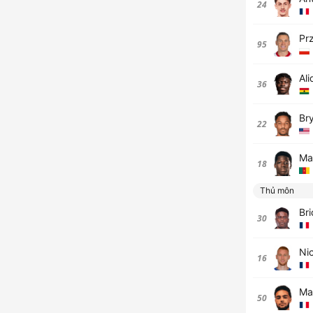
24
Pr
95
Ali
36
Br
22
Ma
18
Thủ môn
Br
30
Ni
16
Mat
50