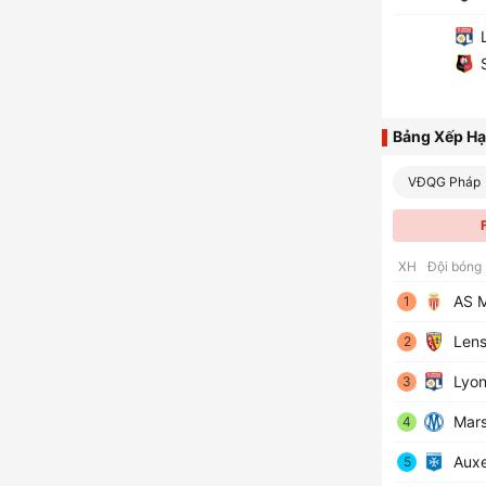
L
S
Bảng Xếp H
VĐQG Pháp
XH
Đội bóng
AS 
1
Len
2
Lyon
3
Marse
4
Auxe
5