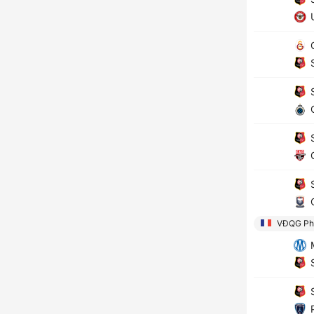
U
G
S
S
C
S
G
S
VĐQG Ph
M
S
S
P