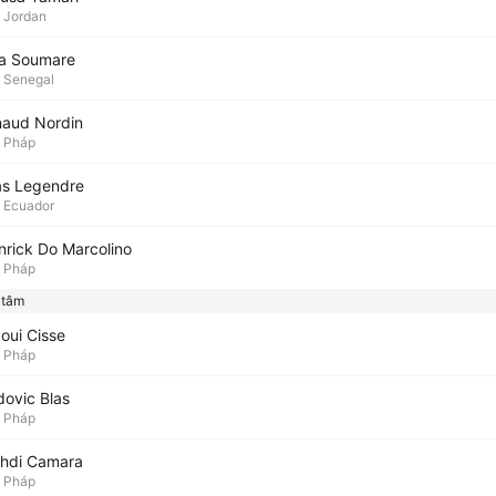
Jordan
sa Soumare
Senegal
naud Nordin
Pháp
ias Legendre
Ecuador
nrick Do Marcolino
Pháp
 tâm
oui Cisse
Pháp
dovic Blas
Pháp
hdi Camara
Pháp