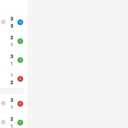
3
H
3
2
T
1
3
T
1
1
B
2
3
B
1
2
T
1