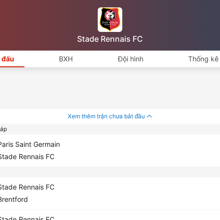
Stade Rennais FC
i đấu
BXH
Đội hình
Thống kê 
Xem thêm trận chưa bắt đầu
áp
aris Saint Germain
tade Rennais FC
tade Rennais FC
rentford
tade Rennais FC