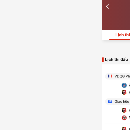
Lịch th
Lịch thi đấu
VĐQG Ph
P
S
Giao hữu
S
B
S