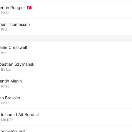
lentin Rongier
Pháp
rien Thomasson
Pháp
rlie Cresswell
Anh
bastian Szymanski
Ba Lan
entin Merlin
Pháp
ian Brassier
Pháp
delhamid Ait Boudlal
Ma Rốc
thony Rouault