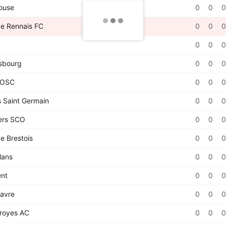
ouse
0
0
0
e Rennais FC
0
0
0
0
0
0
sbourg
0
0
0
e OSC
0
0
0
s Saint Germain
0
0
0
rs SCO
0
0
0
e Brestois
0
0
0
ans
0
0
0
ent
0
0
0
avre
0
0
0
royes AC
0
0
0