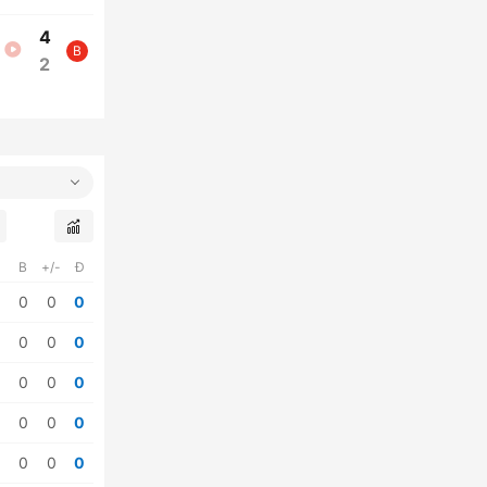
4
B
2
B
+/-
Đ
0
0
0
0
0
0
0
0
0
0
0
0
0
0
0