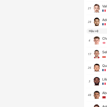
Va
21
Ad
28
Hậu vệ
Cha
4
Se
17
Qu
26
Lil
3
Ab
48
An