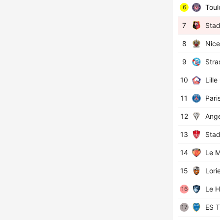
Toul
6
7
Stad
8
Nice
9
Stra
10
Lill
11
Pari
12
Ange
13
Stad
14
Le M
15
Lori
Le H
16
ES T
17