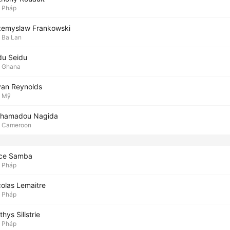
Pháp
zemyslaw Frankowski
Ba Lan
du Seidu
Ghana
yan Reynolds
Mỹ
hamadou Nagida
Cameroon
ice Samba
Pháp
colas Lemaitre
Pháp
hys Silistrie
Pháp