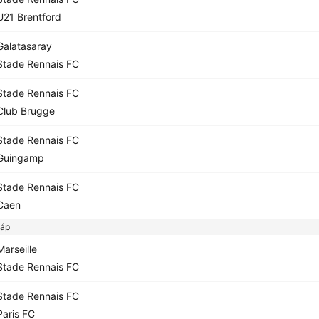
21 Brentford
alatasaray
tade Rennais FC
tade Rennais FC
lub Brugge
tade Rennais FC
uingamp
tade Rennais FC
Caen
áp
arseille
tade Rennais FC
tade Rennais FC
aris FC