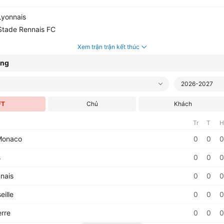
yonnais
tade Rennais FC
Xem trận trận kết thúc
ạng
2026-2027
FT
Chủ
Khách
Tr
T
H
Monaco
0
0
0
s
0
0
0
nais
0
0
0
ille
0
0
0
rre
0
0
0