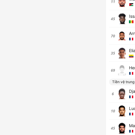
11
Is
45
Ar
70
El
35
He
69
Tiền vệ trung
Dja
6
Lu
10
Ma
45