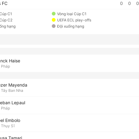
s FC
0
0
0
 Cúp C1
Vòng loại Cúp C1
 Cúp C2
UEFA ECL play-offs
uống hạng
Đội xuống hạng
anck Haise
Pháp
iezer Mayenda
Tây Ban Nha
teban Lepaul
Pháp
eel Embolo
Thụy Sĩ
usa Tamari