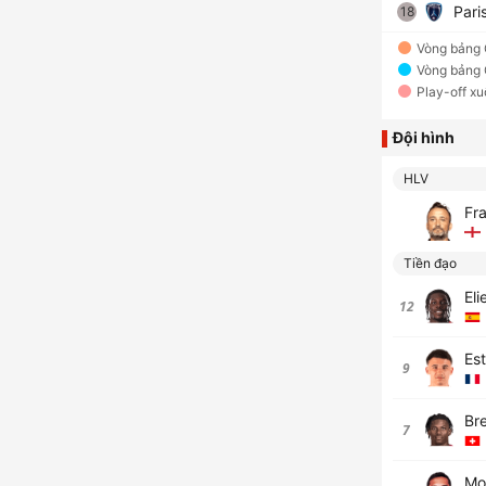
Pari
18
Vòng bảng
Vòng bảng
Play-off x
Đội hình
HLV
Fr
Tiền đạo
El
12
Es
9
Br
7
Mo